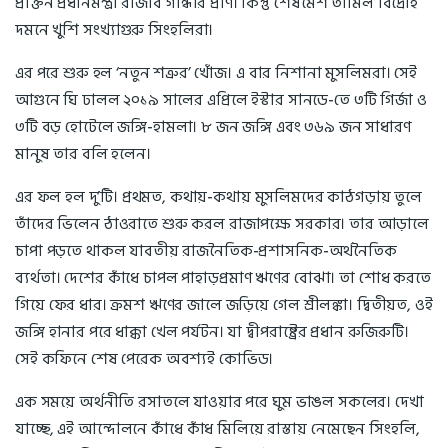
প্রাক্তন প্রধানমন্ত্রী রাজীব গান্ধীর প্রাণ। কিন্তু শেষমেশ তামিল বিদ্রোহ
দমনে খুশি সংখ্যাগুরু সিংহলিরা।
এর পরে শুরু হল ‘নতুন শত্রুর’ খোঁজ। এ বার নিশানা মুসলিমরা। সেই
আগুনে ঘি ঢালল ২০১৯ সালের এপ্রিলে ইস্টার সানডে-তে ৩টি গির্জা ও
৩টি বড় হোটেলে জঙ্গি-হামলা। ৮ জন জঙ্গি এবং ৩৬৯ জন সাধারণ
মানুষ তার বলি হলেন।
এর ফল হল দু’টি। প্রথমত, কথায়-কথায় মুসলিমদের কাঠগড়ায় তুলে
তাঁদের ভিলেন ঠাওরাতে শুরু করল রাজাপক্ষে সরকার। তার আড়ালে
চাপা পড়তে থাকল যাবতীয় রাজনৈতিক-প্রশাসনিক-অর্থনৈতিক
ব্যর্থতা। দেশের কাঁধে চাপল পাহাড়প্রমাণ ঋণের বোঝা। তা শোধ করতে
গিয়ে ফের ধার। ক্রমশ ঋণের জালে জড়িয়ে গেল শ্রীলঙ্কা। দ্বিতীয়ত, ওই
জঙ্গি হানার পরে ধাক্কা খেল পর্যটন। যা দ্বীপরাষ্ট্রের প্রধান রুজিরুটি।
সেই কফিনে শেষ পেরেক অবশ্যই কোভিড।
এক সময়ে অর্থনীতি রসাতলে যাওয়ার পরে ঘুম ভাঙল সকলের। দেখা
যাচ্ছে, এই আন্দোলনে কাঁধে কাঁধ মিলিয়ে রাস্তায় নেমেছেন সিংহলি,