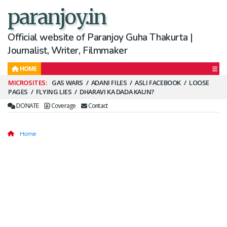
paranjoy.in
Official website of Paranjoy Guha Thakurta |
Journalist, Writer, Filmmaker
HOME
Secondary
GAS WARS
ADANI FILES
ASLI FACEBOOK
LOOSE
PAGES
FLYING LIES
DHARAVI KA DADA KAUN?
Menu
DONATE
Coverage
Contact
Home