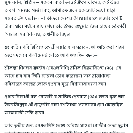
মুসলমান, খ্রিস্টান— সকলে। কত দিন এই ঐক্য থাকবে, সেই উত্তর
অবশ্য সময়ের গর্ভে। কিন্তু আপাতত এখন একজোট হওয়া ছাড়া
সম্ভবত উপায়ও ছিল না তাঁদের। দেশের কাঁধে প্রায় ৪০ হাজার কোটি
টাকা ধার। পর্যটন প্রায় শেষ। তার উপরে শুধুমাত্র জৈব চাষের হঠকারী
সিদ্ধান্ত। সব মিলিয়ে, অর্থনীতি বিধ্বস্ত।
এই কঠিন পরিস্থিতিতে কে শ্রীলঙ্কার হাল ধরবেন, তা আঁচ করা শক্ত।
২২৫ সদস্যের পার্লামেন্টে দৌড়ে আপাতত তিন জন:—
শ্রীলঙ্কা পিপলস ফ্রন্টের (এসএলপিপি) রনিল বিক্রমসিঙ্ঘে (৭৪)। এর
আগে চার বার তিনি ক্ষমতা ভোগ করেছেন। তবে রাজাপক্ষে
পরিবারের কাছের লোক হওয়ার সূত্রে বিশ্বাসযোগ্যতা কম।
প্রধান বিরোধী দল এসজেবি-র সাজিত প্রেমদাস (৫৫)। লন্ডন স্কুল অব
ইকনমিক্সের এই প্রাক্তনীর বাবা রণসিঙ্ঘে প্রেমদাসের প্রাণ কেড়েছিল
আত্মঘাতী জঙ্গি হানা।
আর তৃতীয় জন, এসএলপিপি ভেঙে বেরিয়ে যাওয়া গোষ্ঠীর নেতা দুল্লাস