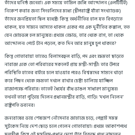
তাঁদের ঘনিষ্ঠ জনেরা। এক সময়ে তামিল জঙ্গি আন্দোলন (এলটিটিই)
নিকেশ করার জন্য সিংহলিদের মধ্যে (দ্বীপরাষ্ট্রে যাঁরা সংখ্যাগুরু)
তাঁদের জনপ্রিয়তা ছিল যথেষ্ট। কিন্তু অর্থনীতির হাল যত বিগড়াতে
থাকল, যত সামনে আসতে থাকল একের পর এক দুর্নীতির কঙ্কাল, তত
যেন মোহভঙ্গ হল মানুষের। প্রথমে ক্ষোভ, তার থেকে রাগ, তা থেকে
আন্দোলন। পেটে টান পড়লে, কত দিন আর মানুষ চুপ থাকবে?
কিন্তু গোতাবায়া তাতেও বিলাসবহুল বাড়ি, পদ এবং ক্ষমতা ছাড়তে
নারাজ! একে তো পরিবারের সকলেই প্রায় মন্ত্রী-সান্ত্রী। তার উপরে
পরিস্থিতি হাতের বাইরে চলে যাওয়ার পরেও বিশ্বস্তদের সামনে খাড়া
করে পিছন থেকে ক্ষমতা দখলে রাখার চেষ্টা চালিয়ে যাচ্ছিল
রাজাপক্ষে পরিবার। তাতেই ধৈর্যের বাঁধ ভাঙল সাধারণ মানুষের।
তখনই তারা পুড়িয়ে দিলেন প্রধানমন্ত্রীর বাড়ি, গাড়ি। ‘দখল নিলেন’
রাষ্ট্রপতি ভবনের।
জনরোষের ভয়ে শেষমেশ নৌসেনার জাহাজে চড়ে, পেল্লাই সমস্ত
সুটকেস নিয়ে দেশ ছেড়ে চলে গেলেন গোতাবায়া। প্রথমে আকাশপথে
মলদ্বীপ। কিন্তু ওই মুসলিম-প্রধান দেশে তাঁর বিরুদ্ধে পথে নামলেন