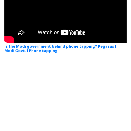
Is the Modi government behind phone tapping? Pegasus I
Modi Govt. I Phone tapping