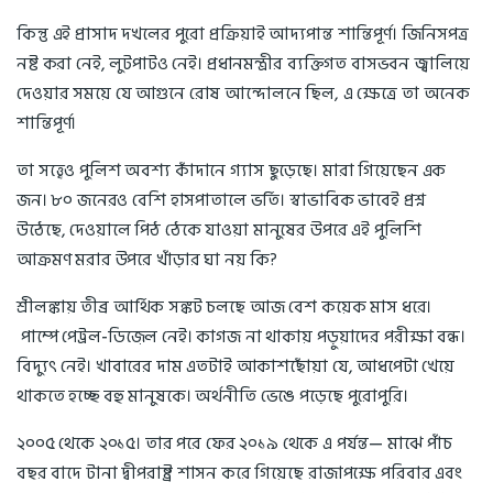
কিন্তু এই প্রাসাদ দখলের পুরো প্রক্রিয়াই আদ্যপান্ত শান্তিপূর্ণ। জিনিসপত্র
নষ্ট করা নেই, লুটপাটও নেই। প্রধানমন্ত্রীর ব্যক্তিগত বাসভবন জ্বালিয়ে
দেওয়ার সময়ে যে আগুনে রোষ আন্দোলনে ছিল, এ ক্ষেত্রে তা অনেক
শান্তিপূর্ণ।
তা সত্ত্বেও পুলিশ অবশ্য কাঁদানে গ্যাস ছুড়েছে। মারা গিয়েছেন এক
জন। ৮০ জনেরও বেশি হাসপাতালে ভর্তি। স্বাভাবিক ভাবেই প্রশ্ন
উঠেছে, দেওয়ালে পিঠ ঠেকে যাওয়া মানুষের উপরে এই পুলিশি
আক্রমণ মরার উপরে খাঁড়ার ঘা নয় কি?
শ্রীলঙ্কায় তীব্র আর্থিক সঙ্কট চলছে আজ বেশ কয়েক মাস ধরে।
পাম্পে পেট্রল-ডিজ়েল নেই। কাগজ না থাকায় পড়ুয়াদের পরীক্ষা বন্ধ।
বিদ্যুৎ নেই। খাবারের দাম এতটাই আকাশছোঁয়া যে, আধপেটা খেয়ে
থাকতে হচ্ছে বহু মানুষকে। অর্থনীতি ভেঙে পড়েছে পুরোপুরি।
২০০৫ থেকে ২০১৫। তার পরে ফের ২০১৯ থেকে এ পর্যন্ত— মাঝে পাঁচ
বছর বাদে টানা দ্বীপরাষ্ট্র শাসন করে গিয়েছে রাজাপক্ষে পরিবার এবং