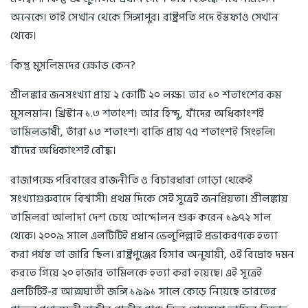
অনেকে। তাই সেখান থেকে সিঙ্গাপুর। রাষ্ট্রপতি পদে ইস্তফাও সেখান
থেকে।
কিন্তু মুসলিমদের ক্ষোভ কেন?
শ্রীলঙ্কার জনসংখ্যা প্রায় ২ কোটি ২০ লক্ষ। তার ১০ শতাংশের কম
মুসলমান। খ্রিস্টান ১.৩ শতাংশ। আর হিন্দু, যাঁদের অধিকাংশই
তামিলভাষী, তাঁরা ১৩ শতাংশ। বাকি প্রায় ৭৫ শতাংশই সিংহলি।
যাঁদের অধিকাংশই বৌদ্ধ।
রাজাপক্ষে পরিবারের রাজনীতি ও বিচারধারা গোড়া থেকেই
সংখ্যাগুরুবাদে বিশ্বাসী। প্রথম দিকে সেই সূত্রেই জনপ্রিয়তা। শ্রীলঙ্কায়
তামিলরা আলাদা দেশ চেয়ে আন্দোলন শুরু করেন ১৯৭২ সাল
থেকে। ২০০৯ সালে এলটিটিই প্রধান ভেলুপিল্লাই প্রভাকরণকে হত্যা
করা পর্যন্ত তা জারি ছিল। রাষ্ট্রপুঞ্জের হিসাব অনুযায়ী, ওই বিদ্রোহ দমন
করতে গিয়ে ২০ হাজার তামিলকে হত্যা করা হয়েছে। এই সূত্রেই
এলটিটিই-র আত্মঘাতী জঙ্গি ১৯৯১ সালে কেড়ে নিয়েছে ভারতের