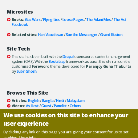
Microsites
Books:
Gas Wars
/
Flying Lies
/
Loose Pages
/
The Adani Files
/
The Asli
Facebook
Related sites:
Hari Vasudevan
/
Sue the Messenger
/
Grand Illusion
Site Tech
This site has been built with the
Drupal
opensource content management
system (CMS). With the
Bootstrap
framework as base, this site runs on the
customised
Foreword
theme developed for
Paranjoy Guha Thakurta
by
Subir Ghosh
.
Browse This Site
Articles:
English
/
Bangla
/
Hindi
/
Malayalam
Videos:
As Host
/
Guest
/
Panelist
/
Others
Books:
All
/
As Author
/
As Publisher
We use cookies on this site to enhance your
Documentaries
/
Podcasts
user experience
Email paranjoy:
paranjoy AT gmail DOT com
Or, use the
Contact Us
page.
By clicking any link on this page you are giving your consent for us to set
cookies.
More info