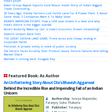
India's youth
Adani Group–Rajesh Exports Gold Nexus: Inside Story of India’s Biggest
Trade Controversy
20 Years Ago, Odisha Farmers Lost Fertile Land For A Power Plant. It Never
Came. Now, 2 Companies Want It To Make Steel
ADANI’S AMERICAN ESCAPE: How a USA case ended in a deal, and why
India’s silence is the bigger scandal
Modi's Austerity Wake-Up Call: Is India's Economic Dream Unravelling?
Sikkim’s Unseen Bank Files
THE GREAT ODISHA LAND GRAB: Prime acres sold cheap, ending in
corporate hands
Petronet: A ‘private’ entity in need of public scrutiny
Ola Electric Faces Scrutiny Over Product Issues, Service Failures And Falling
Market Share
Mamata is coming back: Sougata Roy
Featured Book: As Author
An Unflattering Story About Ola's Bhavish Aggarwal
Behind the Incredible Rise and Impending Fall of an Indian
Unicorn
Authorship:
Sourya Majumder,
Paranjoy Guha Thakurta
Publisher:
Paranjoy