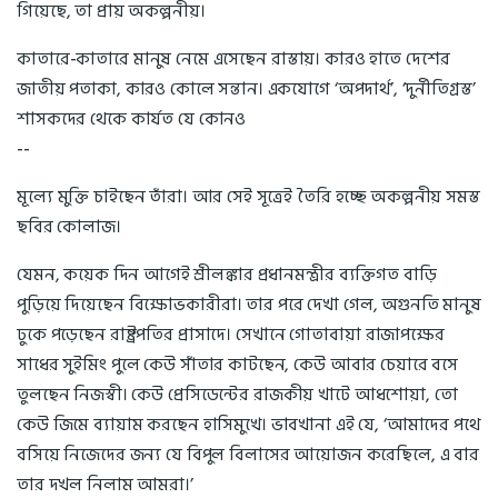
গিয়েছে, তা প্রায় অকল্পনীয়।
কাতারে-কাতারে মানুষ নেমে এসেছেন রাস্তায়। কারও হাতে দেশের
জাতীয় পতাকা, কারও কোলে সন্তান। একযোগে ‘অপদার্থ’, ‘দুর্নীতিগ্রস্ত’
শাসকদের থেকে কার্যত যে কোনও
--
মূল্যে মুক্তি চাইছেন তাঁরা। আর সেই সূত্রেই তৈরি হচ্ছে অকল্পনীয় সমস্ত
ছবির কোলাজ।
যেমন, কয়েক দিন আগেই শ্রীলঙ্কার প্রধানমন্ত্রীর ব্যক্তিগত বাড়ি
পুড়িয়ে দিয়েছেন বিক্ষোভকারীরা। তার পরে দেখা গেল, অগুনতি মানুষ
ঢুকে পড়েছেন রাষ্ট্রপতির প্রাসাদে। সেখানে গোতাবায়া রাজাপক্ষের
সাধের সুইমিং পুলে কেউ সাঁতার কাটছেন, কেউ আবার চেয়ারে বসে
তুলছেন নিজস্বী। কেউ প্রেসিডেন্টের রাজকীয় খাটে আধশোয়া, তো
কেউ জিমে ব্যায়াম করছেন হাসিমুখে। ভাবখানা এই যে, ‘আমাদের পথে
বসিয়ে নিজেদের জন্য যে বিপুল বিলাসের আয়োজন করেছিলে, এ বার
তার দখল নিলাম আমরা।’