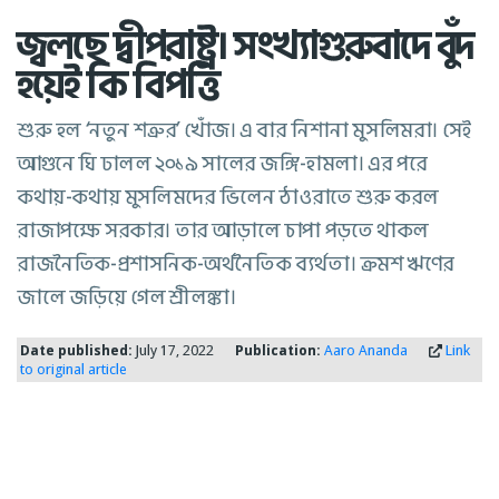
জ্বলছে দ্বীপরাষ্ট্র। সংখ্যাগুরুবাদে বুঁদ
হয়েই কি বিপত্তি
শুরু হল ‘নতুন শত্রুর’ খোঁজ। এ বার নিশানা মুসলিমরা। সেই
আগুনে ঘি ঢালল ২০১৯ সালের জঙ্গি-হামলা। এর পরে
কথায়-কথায় মুসলিমদের ভিলেন ঠাওরাতে শুরু করল
রাজাপক্ষে সরকার। তার আড়ালে চাপা পড়তে থাকল
রাজনৈতিক-প্রশাসনিক-অর্থনৈতিক ব্যর্থতা। ক্রমশ ঋণের
জালে জড়িয়ে গেল শ্রীলঙ্কা।
Date published:
July 17, 2022
Publication:
Aaro Ananda
Link
to original article