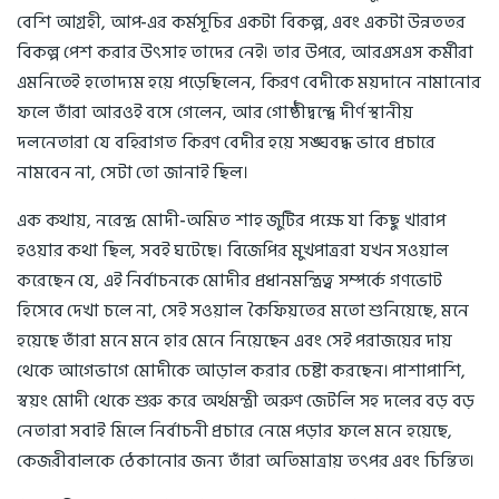
বেশি আগ্রহী, আপ-এর কর্মসূচির একটা বিকল্প, এবং একটা উন্নততর
বিকল্প পেশ করার উৎসাহ তাদের নেই। তার উপরে, আরএসএস কর্মীরা
এমনিতেই হতোদ্যম হয়ে পড়েছিলেন, কিরণ বেদীকে ময়দানে নামানোর
ফলে তাঁরা আরওই বসে গেলেন, আর গোষ্ঠীদ্বন্দ্বে দীর্ণ স্থানীয়
দলনেতারা যে বহিরাগত কিরণ বেদীর হয়ে সঙ্ঘবদ্ধ ভাবে প্রচারে
নামবেন না, সেটা তো জানাই ছিল।
এক কথায়, নরেন্দ্র মোদী-অমিত শাহ জুটির পক্ষে যা কিছু খারাপ
হওয়ার কথা ছিল, সবই ঘটেছে। বিজেপির মুখপাত্ররা যখন সওয়াল
করেছেন যে, এই নির্বাচনকে মোদীর প্রধানমন্ত্রিত্ব সম্পর্কে গণভোট
হিসেবে দেখা চলে না, সেই সওয়াল কৈফিয়তের মতো শুনিয়েছে, মনে
হয়েছে তাঁরা মনে মনে হার মেনে নিয়েছেন এবং সেই পরাজয়ের দায়
থেকে আগেভাগে মোদীকে আড়াল করার চেষ্টা করছেন। পাশাপাশি,
স্বয়ং মোদী থেকে শুরু করে অর্থমন্ত্রী অরুণ জেটলি সহ দলের বড় বড়
নেতারা সবাই মিলে নির্বাচনী প্রচারে নেমে পড়ার ফলে মনে হয়েছে,
কেজরীবালকে ঠেকানোর জন্য তাঁরা অতিমাত্রায় তৎপর এবং চিন্তিত।