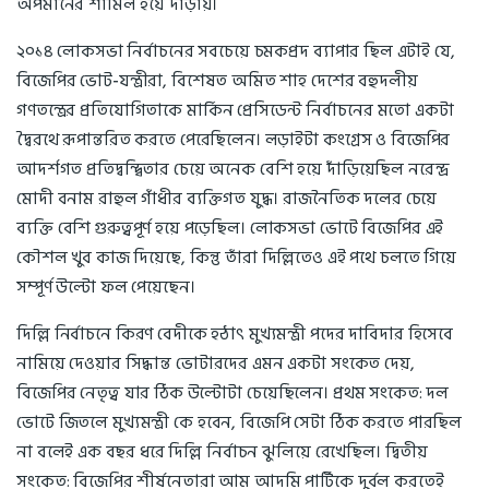
অপমানের শামিল হয়ে দাঁড়ায়।
২০১৪ লোকসভা নির্বাচনের সবচেয়ে চমকপ্রদ ব্যাপার ছিল এটাই যে,
বিজেপির ভোট-যন্ত্রীরা, বিশেষত অমিত শাহ দেশের বহুদলীয়
গণতন্ত্রের প্রতিযোগিতাকে মার্কিন প্রেসিডেন্ট নির্বাচনের মতো একটা
দ্বৈরথে রূপান্তরিত করতে পেরেছিলেন। লড়াইটা কংগ্রেস ও বিজেপির
আদর্শগত প্রতিদ্বন্দ্বিতার চেয়ে অনেক বেশি হয়ে দাঁড়িয়েছিল নরেন্দ্র
মোদী বনাম রাহুল গাঁধীর ব্যক্তিগত যুদ্ধ। রাজনৈতিক দলের চেয়ে
ব্যক্তি বেশি গুরুত্বপূর্ণ হয়ে পড়েছিল। লোকসভা ভোটে বিজেপির এই
কৌশল খুব কাজ দিয়েছে, কিন্তু তাঁরা দিল্লিতেও এই পথে চলতে গিয়ে
সম্পূর্ণ উল্টো ফল পেয়েছেন।
দিল্লি নির্বাচনে কিরণ বেদীকে হঠাৎ মুখ্যমন্ত্রী পদের দাবিদার হিসেবে
নামিয়ে দেওয়ার সিদ্ধান্ত ভোটারদের এমন একটা সংকেত দেয়,
বিজেপির নেতৃত্ব যার ঠিক উল্টোটা চেয়েছিলেন। প্রথম সংকেত: দল
ভোটে জিতলে মুখ্যমন্ত্রী কে হবেন, বিজেপি সেটা ঠিক করতে পারছিল
না বলেই এক বছর ধরে দিল্লি নির্বাচন ঝুলিয়ে রেখেছিল। দ্বিতীয়
সংকেত: বিজেপির শীর্ষনেতারা আম আদমি পার্টিকে দুর্বল করতেই