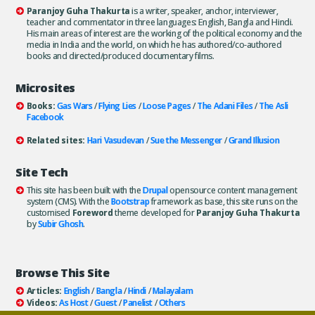
Paranjoy Guha Thakurta
is a writer, speaker, anchor, interviewer,
teacher and commentator in three languages: English, Bangla and Hindi.
His main areas of interest are the working of the political economy and the
media in India and the world, on which he has authored/co-authored
books and directed/produced documentary films.
Microsites
Books:
Gas Wars
/
Flying Lies
/
Loose Pages
/
The Adani Files
/
The Asli
Facebook
Related sites:
Hari Vasudevan
/
Sue the Messenger
/
Grand Illusion
Site Tech
This site has been built with the
Drupal
opensource content management
system (CMS). With the
Bootstrap
framework as base, this site runs on the
customised
Foreword
theme developed for
Paranjoy Guha Thakurta
by
Subir Ghosh
.
Browse This Site
Articles:
English
/
Bangla
/
Hindi
/
Malayalam
Videos:
As Host
/
Guest
/
Panelist
/
Others
Books:
All
/
As Author
/
As Publisher