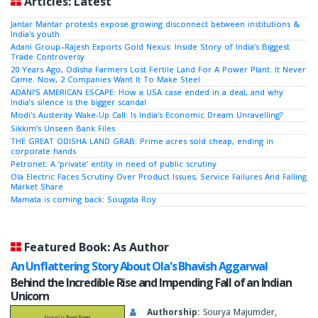
Articles: Latest
Jantar Mantar protests expose growing disconnect between institutions &
India's youth
Adani Group–Rajesh Exports Gold Nexus: Inside Story of India’s Biggest
Trade Controversy
20 Years Ago, Odisha Farmers Lost Fertile Land For A Power Plant. It Never
Came. Now, 2 Companies Want It To Make Steel
ADANI’S AMERICAN ESCAPE: How a USA case ended in a deal, and why
India’s silence is the bigger scandal
Modi's Austerity Wake-Up Call: Is India's Economic Dream Unravelling?
Sikkim’s Unseen Bank Files
THE GREAT ODISHA LAND GRAB: Prime acres sold cheap, ending in
corporate hands
Petronet: A ‘private’ entity in need of public scrutiny
Ola Electric Faces Scrutiny Over Product Issues, Service Failures And Falling
Market Share
Mamata is coming back: Sougata Roy
Featured Book: As Author
An Unflattering Story About Ola's Bhavish Aggarwal
Behind the Incredible Rise and Impending Fall of an Indian
Unicorn
Authorship:
Sourya Majumder,