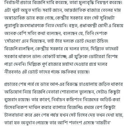
নির্বাচনী প্রচারে বিজেপি দাবি করেছে, তারা মূল্যবৃদ্ধি নিয়ন্ত্রণ করেছে।
এটা খুবই অদ্ভুত দাবি। সবাই জানে, আন্তর্জাতিক বাজারে তেলের দাম
অস্বাভাবিক ভাবে কমে গেছে, কেন্দ্রীয় সরকার বরং সেই সুবিধেটা
পুরোপুরি জনসাধারণকে নিতে দেয়নি। বস্তুত, প্রধানমন্ত্রী মোদী এ বিষয়ে
অনেক বেশি সত্যি কথা বলেছেন, বলেছেন যে, তিনি দেশকে
‘সৌভাগ্য’ এনে দিয়েছেন, তাই তাঁর দলকে ভোট দেওয়া উচিত।
বিজেপি বলেছিল, কেন্দ্রীয় সরকার যে দলের হাতে, দিল্লিতে তাদেরই
সরকার থাকলে ভাল। বোঝাই যাচ্ছে, এই যুক্তিকে ভোটাররা বিশেষ
পাত্তা দেননি। দিল্লিকে পূর্ণ রাজ্যের মর্যাদা দেওয়ার প্রশ্নে দলের
নীরবতাও এই ভোটে তাদের পক্ষে ক্ষতিকর হয়েছে।
প্রচারের শেষ পর্বে যে ভাবে আপ-এর বিরুদ্ধে হাওয়ালায় জড়িত থাকার
অভিযোগ নিয়ে বিজেপি নেতারা শোরগোল তুলেছেন, সেটাও কিছুটা
বুমেরাং হয়েছে। তার কারণ, নির্বাচন কমিশনে নিজেদের অডিট-করা
হিসেবনিকেশ দাখিল করার ব্যাপারে বিজেপিও প্রথমে বেশ কিছুটা
টালবাহানা করে এবং শেষ পর্যন্ত যখন সেই হিসেব দেয় তখন দেখা যায়,
তারা যত অনুদান পেয়েছে তার আশি শতাংশ এসেছে ‘নামহীন’