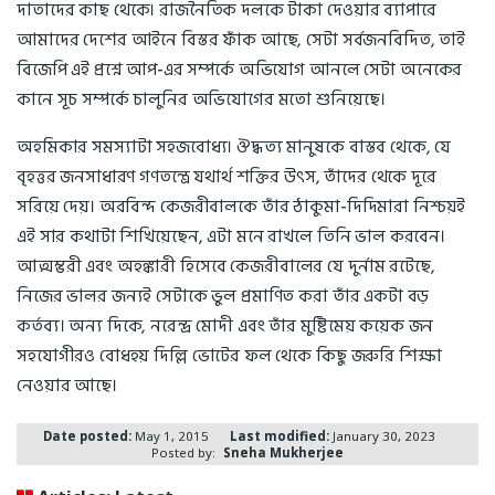
দাতাদের কাছ থেকে। রাজনৈতিক দলকে টাকা দেওয়ার ব্যাপারে
আমাদের দেশের আইনে বিস্তর ফাঁক আছে, সেটা সর্বজনবিদিত, তাই
বিজেপি এই প্রশ্নে আপ-এর সম্পর্কে অভিযোগ আনলে সেটা অনেকের
কানে সূচ সম্পর্কে চালুনির অভিযোগের মতো শুনিয়েছে।
অহমিকার সমস্যাটা সহজবোধ্য। ঔদ্ধত্য মানুষকে বাস্তব থেকে, যে
বৃহত্তর জনসাধারণ গণতন্ত্রে যথার্থ শক্তির উৎস, তাঁদের থেকে দূরে
সরিয়ে দেয়। অরবিন্দ কেজরীবালকে তাঁর ঠাকুমা-দিদিমারা নিশ্চয়ই
এই সার কথাটা শিখিয়েছেন, এটা মনে রাখলে তিনি ভাল করবেন।
আত্মম্ভরী এবং অহঙ্কারী হিসেবে কেজরীবালের যে দুর্নাম রটেছে,
নিজের ভালর জন্যই সেটাকে ভুল প্রমাণিত করা তাঁর একটা বড়
কর্তব্য। অন্য দিকে, নরেন্দ্র মোদী এবং তাঁর মুষ্টিমেয় কয়েক জন
সহযোগীরও বোধহয় দিল্লি ভোটের ফল থেকে কিছু জরুরি শিক্ষা
নেওয়ার আছে।
Date posted:
May 1, 2015
Last modified:
January 30, 2023
Posted by:
Sneha Mukherjee