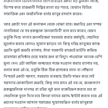
রাজনীতিতে ভোটদাতাদের শ্রেণি-চরিত্রের একটা বড় ভূমিকা আছে,
বিশেষ করে রাজধানী দিল্লির মতো বড় শহরে, যেখানে বিভিন্ন
সামাজিক এবং অর্থনৈতিক বর্গের মানুষ বসবাস করেন।
আর একটা সত্য এই ফলাফল থেকে বোঝা যায়। মধ্যবিত্ত এবং সম্পন্ন
নাগরিকরা যে সব প্রকল্পকে ‘জনমোহিনী’ বলে মনে করেন, যেমন
ভর্তুকি দিয়ে নানান জনপরিষেবা সরবরাহ করার কর্মসূচি, সেগুলির
মুণ্ডপাত করার কোনও সুযোগ ছাড়েন না। কিন্তু দরিদ্র মানুষের কাছে
এগুলি খুবই জরুরি ব্যাপার, তাঁরা সরকারি বাজেটে ঘাটতি কমিয়ে
ভারসাম্য প্রতিষ্ঠার চেয়ে সস্তায় জল বা বিদ্যুৎ পাওয়াকে অনেক বেশি
মূল্য দেন। এটা আর্থিক অপচয়ের পক্ষে সওয়াল করার ব্যাপার নয়,
বলার কথা এই যে, ভর্তুকি ঠিক ঠিক প্রাপকের হাতে না পৌঁছনো
নিশ্চয়ই একটা সমস্যা, সরবরাহ ব্যবস্থায় উন্নতি সাধন করে সেই
সমস্যার মোকাবিলা জরুরি, কিন্তু তার মানে এই নয় যে, জনকল্যাণ
প্রকল্পগুলিকে দানসত্র বা হরির লুঠ বলে ব্যঙ্গবিদ্রূপ করতে হবে বা
সেগুলিকে তুলে দিতে হবে কিংবা তাদের বরাদ্দ ছাঁটাই করতে হবে। এই
ধরনের সওয়াল আসলে সমাজের সুযোগবঞ্চিত বর্গের মানুষকে