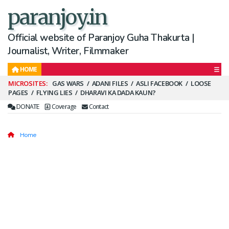
paranjoy.in
Official website of Paranjoy Guha Thakurta |
Journalist, Writer, Filmmaker
HOME
Secondary
GAS WARS
ADANI FILES
ASLI FACEBOOK
LOOSE
PAGES
FLYING LIES
DHARAVI KA DADA KAUN?
Menu
DONATE
Coverage
Contact
Home