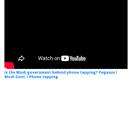
Is the Modi government behind phone tapping? Pegasus I
Modi Govt. I Phone tapping