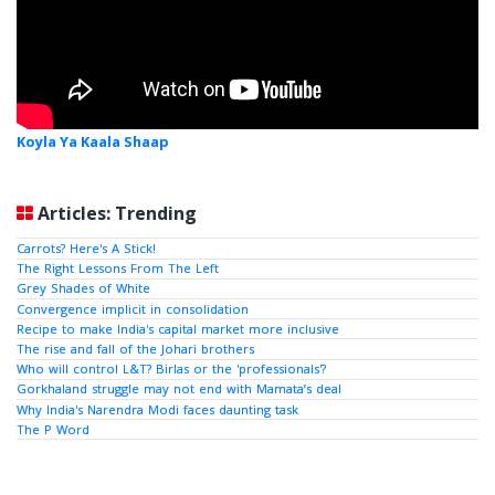
Koyla Ya Kaala Shaap
Articles: Trending
Carrots? Here's A Stick!
The Right Lessons From The Left
Grey Shades of White
Convergence implicit in consolidation
Recipe to make India's capital market more inclusive
The rise and fall of the Johari brothers
Who will control L&T? Birlas or the 'professionals'?
Gorkhaland struggle may not end with Mamata’s deal
Why India's Narendra Modi faces daunting task
The P Word