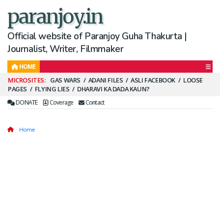
paranjoy.in
Official website of Paranjoy Guha Thakurta |
Journalist, Writer, Filmmaker
HOME
Secondary
GAS WARS
ADANI FILES
ASLI FACEBOOK
LOOSE
PAGES
FLYING LIES
DHARAVI KA DADA KAUN?
Menu
DONATE
Coverage
Contact
Home