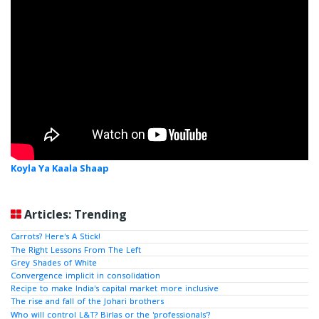
Koyla Ya Kaala Shaap
Articles: Trending
Carrots? Here's A Stick!
The Right Lessons From The Left
Grey Shades of White
Convergence implicit in consolidation
Recipe to make India's capital market more inclusive
The rise and fall of the Johari brothers
Who will control L&T? Birlas or the 'professionals'?