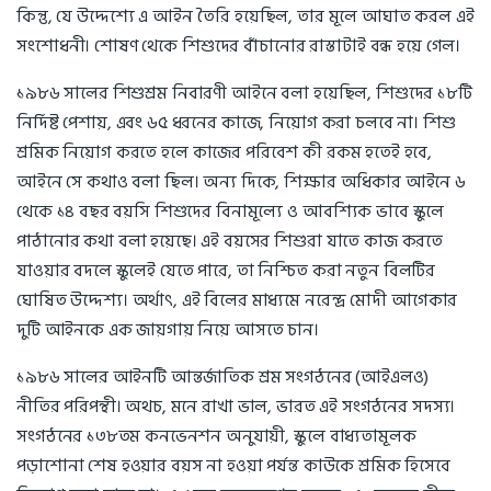
কিন্তু, যে উদ্দেশ্যে এ আইন তৈরি হয়েছিল, তার মূলে আঘাত করল এই
সংশোধনী। শোষণ থেকে শিশুদের বাঁচানোর রাস্তাটাই বন্ধ হয়ে গেল।
১৯৮৬ সালের শিশুশ্রম নিবারণী আইনে বলা হয়েছিল, শিশুদের ১৮টি
নির্দিষ্ট পেশায়, এবং ৬৫ ধরনের কাজে, নিয়োগ করা চলবে না। শিশু
শ্রমিক নিয়োগ করতে হলে কাজের পরিবেশ কী রকম হতেই হবে,
আইনে সে কথাও বলা ছিল। অন্য দিকে, শিক্ষার অধিকার আইনে ৬
থেকে ১৪ বছর বয়সি শিশুদের বিনামূল্যে ও আবশ্যিক ভাবে স্কুলে
পাঠানোর কথা বলা হয়েছে। এই বয়সের শিশুরা যাতে কাজ করতে
যাওয়ার বদলে স্কুলেই যেতে পারে, তা নিশ্চিত করা নতুন বিলটির
ঘোষিত উদ্দেশ্য। অর্থাৎ, এই বিলের মাধ্যমে নরেন্দ্র মোদী আগেকার
দুটি আইনকে এক জায়গায় নিয়ে আসতে চান।
১৯৮৬ সালের আইনটি আন্তর্জাতিক শ্রম সংগঠনের (আইএলও)
নীতির পরিপন্থী। অথচ, মনে রাখা ভাল, ভারত এই সংগঠনের সদস্য।
সংগঠনের ১৩৮তম কনভেনশন অনুযায়ী, স্কুলে বাধ্যতামূলক
পড়াশোনা শেষ হওয়ার বয়স না হওয়া পর্যন্ত কাউকে শ্রমিক হিসেবে