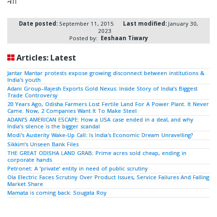
না।
Date posted:
September 11, 2015
Last modified:
January 30,
2023
Posted by:
Eeshaan Tiwary
Articles: Latest
Jantar Mantar protests expose growing disconnect between institutions &
India's youth
Adani Group–Rajesh Exports Gold Nexus: Inside Story of India’s Biggest
Trade Controversy
20 Years Ago, Odisha Farmers Lost Fertile Land For A Power Plant. It Never
Came. Now, 2 Companies Want It To Make Steel
ADANI’S AMERICAN ESCAPE: How a USA case ended in a deal, and why
India’s silence is the bigger scandal
Modi's Austerity Wake-Up Call: Is India's Economic Dream Unravelling?
Sikkim’s Unseen Bank Files
THE GREAT ODISHA LAND GRAB: Prime acres sold cheap, ending in
corporate hands
Petronet: A ‘private’ entity in need of public scrutiny
Ola Electric Faces Scrutiny Over Product Issues, Service Failures And Falling
Market Share
Mamata is coming back: Sougata Roy