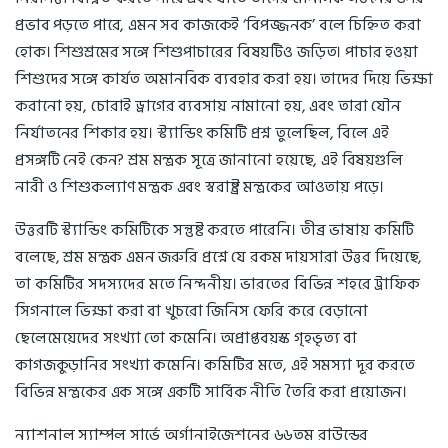
প্রভাব পড়তে পারে, এমন সব কাজকেই ‘বিপজ্জনক’ বলে চিহ্নিত করা
হোক। শিশুশ্রমের সঙ্গে শিশুপাচারের বিষয়টিও জড়িত। পাচার হওয়া
শিশুদের সঙ্গে কার্যত অমানবিক ব্যবহার করা হয়। তাদের দিয়ে ভিক্ষা
করানো হয়, চোরাই ড্রাগের ব্যবসায় নামানো হয়, এবং তারা যৌন
নির্যাতনের শিকার হয়। স্ট্যান্ডিং কমিটি প্রশ্ন তুলেছিল, বিলে এই
প্রসঙ্গটি নেই কেন? শ্রম মন্ত্রক সূত্রে জানানো হয়েছে, এই বিষয়গুলি
নারী ও শিশুকল্যাণ মন্ত্রক এবং স্বরাষ্ট্র মন্ত্রকের আওতায় পড়ে।
উত্তরটি স্ট্যান্ডিং কমিটিকে সন্তুষ্ট করতে পারেনি। তীব্র ভাষায় কমিটি
বলেছে, শ্রম মন্ত্রক এমন জরুরি প্রশ্নে যে রকম দায়সারা উত্তর দিয়েছে,
তা কমিটির সদস্যদের মতে নিন্দনীয়। ভারতের বিভিন্ন শহরে ট্রাফিক
সিগনালে ভিক্ষা করা বা খুচরো জিনিস ফেরি করে বেড়ানো
ছেলেমেয়েদের সংখ্যা তো কমেনি। অপ্রাপ্তবয়স্ক গৃহভৃত্য বা
কাগজকুড়ানির সংখ্যা কমেনি। কমিটির মতে, এই সমস্যা দূর করতে
বিভিন্ন মন্ত্রকের এক সঙ্গে একটি সার্বিক নীতি তৈরি করা প্রয়োজন।
ন্যাশনাল স্যাম্পল সার্ভে অর্গানাইজেশনের ৬৬তম রাউন্ডের