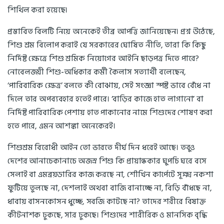
শিথিল করা হয়েছে।
প্রস্তাবিত বিলটি নিয়ে অনেকেই তীব্র আপত্তি জানিয়েছেন। প্রশ্ন উঠেছে,
শিশু শ্রম বিলোপ করাই যে সরকারের ঘোষিত নীতি, তারা কি কিছু
নির্দিষ্ট ক্ষেত্রে শিশু শ্রমিক নিয়োগের আইনি ছাড়পত্র দিতে পারে?
নোবেলজয়ী শিশু-অধিকার কর্মী কৈলাস সত্যার্থী বলেছেন,
‘পারিবারিক ক্ষেত্র’ বলতে কী বোঝায়, সেই সংজ্ঞা স্পষ্ট ভাবে বেঁধে না
দিলে তার অপব্যবহার হতেই পারে। ‘বাড়ির কাজে হাত লাগানো’ বা
নির্দিষ্ট পারিবারিক পেশায় হাত পাকানোর নামে শিশুদের শোষণ করা
হতে পারে, এমন আশঙ্কা অনেকেরই।
শিশুশ্রম বিরোধী আইন তো ভারতে দীর্ঘ দিন ধরেই আছে। তবুও
দেশের আনাচেকানাচে অজস্র শিশু কি প্রায়ান্ধকার ঘুপচি ঘরে বসে
সেলাই বা এমব্রয়ডারির কাজ করছে না, শৌখিন কার্পেটে সূক্ষ্ম নকশা
ফুটিয়ে তুলছে না, দেশলাই অথবা বাজি বানাচ্ছে না, বিড়ি বাঁধছে না,
ধাবায় বাসনকোসন ধুচ্ছে, সবজি কাটছে না? তাদের শরীরে বিষাক্ত
কীটনাশক ঢুকছে, সার ঢুকছে। শিশুদের শারীরিক ও মানসিক বৃদ্ধি