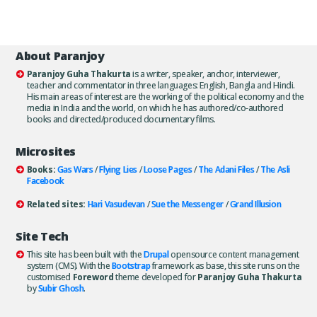
About Paranjoy
Paranjoy Guha Thakurta
is a writer, speaker, anchor, interviewer,
teacher and commentator in three languages: English, Bangla and Hindi.
His main areas of interest are the working of the political economy and the
media in India and the world, on which he has authored/co-authored
books and directed/produced documentary films.
Microsites
Books:
Gas Wars
/
Flying Lies
/
Loose Pages
/
The Adani Files
/
The Asli
Facebook
Related sites:
Hari Vasudevan
/
Sue the Messenger
/
Grand Illusion
Site Tech
This site has been built with the
Drupal
opensource content management
system (CMS). With the
Bootstrap
framework as base, this site runs on the
customised
Foreword
theme developed for
Paranjoy Guha Thakurta
by
Subir Ghosh
.