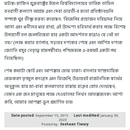
ঘটছে। মার্কিন যুক্তরাষ্ট্রের ইয়েল বিশ্ববিদ্যালয়ের তারিক তাচিল
বনবাসী কল্যাণ আশ্রম এবং সেবা ভারতী-র মতো প্রতিষ্ঠানগুলি
সম্পর্কে খুব তীক্ষ্ণ মন্তব্য করেছেন: ‘বিজেপির প্রয়োজন দরিদ্রদের নিয়ে
আসা এবং ধনীদের ধরে রাখা, এই উদ্দেশ্য চরিতার্থ করার পক্ষে বিশেষ
উপযোগী হল জনপরিষেবা যার একটা আদর্শগত মাত্রাও যে নেই তা
নয়।’ (লক্ষ করার ব্যাপার, সত্তরের দশকের শেষে এবং আশির দশকে
জ্যোতি বসুর নেতৃত্বে বামপন্থীরাও পশ্চিমবঙ্গে এ-রকমই একটা পথ
নিয়েছিল।)
শেষ কথাটা ছোট এবং আশঙ্কার মেঘে ঢাকা। বাংলার সাম্প্রদায়িক
মেরুকরণ তৃণমূল কংগ্রেস এবং বিজেপি, উভয়েরই রাজনৈতিক স্বার্থের
অনুকূল। যার মা-বাবা কলকাতার রাস্তায় রক্তের স্রোত দেখেছেন,
তেমন এক জন মানুষের পক্ষে দেওয়ালের লিখন আতঙ্কজনক। আশা
করি, আমার আশঙ্কা ভুল প্রমাণিত হবে।
Date posted:
September 15, 2015
Last modified:
January 30,
2023
Posted by:
Eeshaan Tiwary