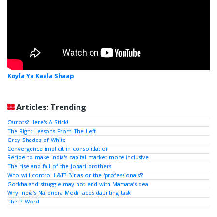
Koyla Ya Kaala Shaap
Articles: Trending
Carrots? Here's A Stick!
The Right Lessons From The Left
Grey Shades of White
Convergence implicit in consolidation
Recipe to make India's capital market more inclusive
The rise and fall of the Johari brothers
Who will control L&T? Birlas or the 'professionals'?
Gorkhaland struggle may not end with Mamata’s deal
Why India's Narendra Modi faces daunting task
The P Word