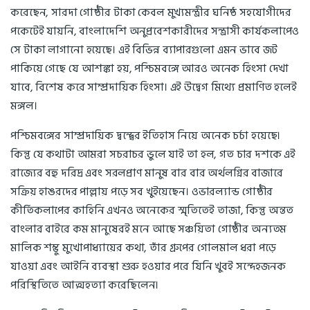
করেছেন, সারদা গোষ্ঠীর টাকা কেবল মুখ্যমন্ত্রীর ঘনিষ্ঠ সহযোগীদের
পকেটেই যায়নি, বাংলাদেশি অনুপ্রবেশকারীদের সন্ত্রাসী কার্যকলাপেও
সে টাকা লাগানো হয়েছে। এই বিভিন্ন ব্যাপারগুলো এমন ভাবে জট
পাকিয়ে গেছে যে আশঙ্কা হয়, পশ্চিমবঙ্গে আরও অনেক হিংসা দেখা
যাবে, বিশেষ করে সাম্প্রদায়িক হিংসা। এই উদ্বেগ মিথ্যে প্রমাণিত হলেই
মঙ্গল।
পশ্চিমবঙ্গের সাম্প্রদায়িক দ্বন্দ্বের ইতিহাস নিয়ে অনেক চর্চা হয়েছে।
কিন্তু যে কথাটা আমরা সচরাচর ভুলে যাই তা হল, গত চার দশকে এই
রাজ্যের বহু দরিদ্র এবং সরলপ্রাণ মানুষ বার বার অর্থলগ্নির বাজারে
সক্রিয় হাঙরদের পাল্লায় পড়ে সব খুইয়েছেন। ওভারল্যান্ড গোষ্ঠীর
কীর্তিকলাপের কাহিনি এখনও অনেকের স্মৃতিতেই তাজা, কিন্তু অন্তত
বাংলার বাইরে কম মানুষেরই মনে আছে সঞ্চয়িতা গোষ্ঠীর অন্যতম
মালিক শম্ভু মুখোপাধ্যায়ের কথা, তাঁর গ্রুপের গোলমাল ধরা পড়ে
যাওয়া এবং আইনি ব্যবস্থা শুরু হওয়ার পরে যিনি খুবই সন্দেহজনক
পরিস্থিতিতে আত্মহত্যা করেছিলেন।