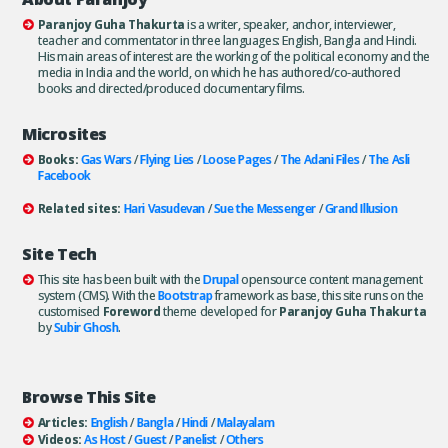
Paranjoy Guha Thakurta
is a writer, speaker, anchor, interviewer,
teacher and commentator in three languages: English, Bangla and Hindi.
His main areas of interest are the working of the political economy and the
media in India and the world, on which he has authored/co-authored
books and directed/produced documentary films.
Microsites
Books:
Gas Wars
/
Flying Lies
/
Loose Pages
/
The Adani Files
/
The Asli
Facebook
Related sites:
Hari Vasudevan
/
Sue the Messenger
/
Grand Illusion
Site Tech
This site has been built with the
Drupal
opensource content management
system (CMS). With the
Bootstrap
framework as base, this site runs on the
customised
Foreword
theme developed for
Paranjoy Guha Thakurta
by
Subir Ghosh
.
Browse This Site
Articles:
English
/
Bangla
/
Hindi
/
Malayalam
Videos:
As Host
/
Guest
/
Panelist
/
Others