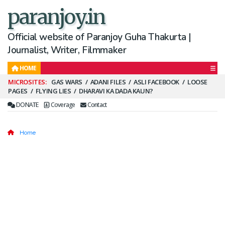
paranjoy.in
Official website of Paranjoy Guha Thakurta |
Journalist, Writer, Filmmaker
HOME
Secondary
GAS WARS
ADANI FILES
ASLI FACEBOOK
LOOSE
PAGES
FLYING LIES
DHARAVI KA DADA KAUN?
Menu
DONATE
Coverage
Contact
Home