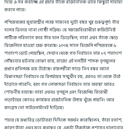
দিয়ে এ-সব করাচ্ছে এই প্রচার তাঁকে রাজনৈতিক ভাবে কিছুটা সাহায্য
করতে পারে।
পশ্চিমবঙ্গের মুখ্যমন্ত্রীর পক্ষে সামনের দুটো বছর খুব গুরুত্বপূর্ণ। তাঁর
দলের ভিতরে নানা গোষ্ঠী সক্রিয়। যে সমাজবিরোধীরা কমিউনিস্ট
পার্টিকে পরিত্যাগ করে তাঁর দলে ভিড়েছিল, তারা এখন তাঁকে ছেড়ে
বিজেপিতে যাওয়া শুরু করেছে। ২০০৪ সালে বিজেপি পশ্চিমবঙ্গে ৬
শতাংশ ভোট পেয়েছিল, সেখান থেকে গত নির্বাচনে তার ১৭ শতাংশে
পৌঁছনোর ঘটনায় বোঝা যায়, রাজ্যে এই দলটিই শাসক তৃণমূলের
প্রধান প্রতিপক্ষ হয়ে উঠেছে। বামপন্থীরা সাড়ে তিন বছর আগে
বিধানসভা নির্বাচনে যে বিপর্যয়ের সম্মুখীন হয়, এখনও তা থেকে উঠে
দাঁড়াতে পারেনি, বরং গত লোকসভা নির্বাচনে তার অবস্থা আরও
শোচনীয় হয়েছে। তারা এখনও তৃণমূল এবং বিজেপির বিরোধী
লড়াইয়ের কোনও কার্যকর রাজনৈতিক উপায় খুঁজে পায়নি। আর
কংগ্রেস তো সাইডলাইনেই দাঁড়িয়ে।
শহরে যে মধ্যবিত্ত ভোটাররা দিদিকে সমর্থন করেছিলেন, তাঁরা হতাশ,
কারণ তাঁরা এখন মনে করছেন যে, একটা ঠিকঠাক প্রশাসন চালানোর