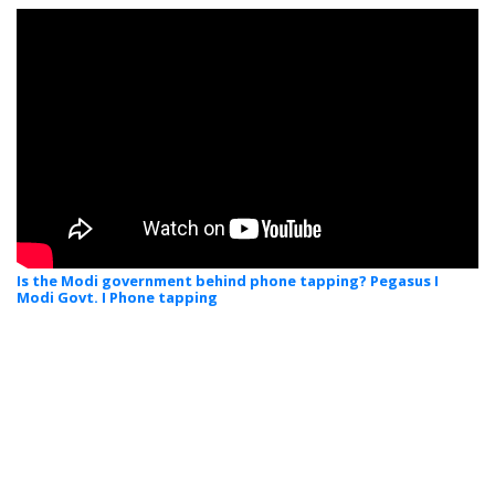
Is the Modi government behind phone tapping? Pegasus I
Modi Govt. I Phone tapping