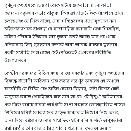
তৃণমূল কংগ্রেসকে ক্ষমতা থেকে হটিয়ে একেবারে বাংলা-ছাড়া
করবেন। বক্তৃতার লড়াই থাকুক, কিন্তু এই রাজনৈতিক দ্বৈরথ যে ভাবে
চলছে এবং যে দিকে যাচ্ছে, সেটা পশ্চিমবঙ্গের পক্ষে সুলক্ষণ নয়।
চল্লিশের দশকে বাংলায় যে সাম্প্রদায়িক হানাহানি দেখা গিয়েছিল,
দক্ষিণ এশিয়ার ইতিহাসে তার তুলনা কমই আছে। তার পর থেকে
পশ্চিমবঙ্গে হিন্দু-মুসলমান সম্পর্কে অন্য অনেক রাজ্যের তুলনায়
একটা সম্প্রীতি দেখা গেছে। সেই প্রেক্ষিতেই এখনকার পরিস্থিতি
উদ্বেগজনক।
কেন্দ্রীয় সরকারের বিভিন্ন সংস্থা রাজ্য সরকার এবং তৃণমূল কংগ্রেসের
বিরুদ্ধে সাঁড়াশি অভিযান শুরু করার পরে পূর্ব ভারতের এই অঞ্চলে
রাজনীতি যে বিচিত্র এবং জটিল চেহারা নিয়েছে, সেটা বিশেষ কেউ
অনুমান করতে পেরেছিলেন বলে মনে হয় না। এই দ্বিমুখী অভিযানের
এক দিকে রয়েছে সারদা অর্থ লগ্নি সংস্থা সংক্রান্ত কেলেঙ্কারিতে শাসক
শিবিরের ঘনিষ্ঠ লোকজনের জড়িত থাকার অভিযোগ নিয়ে তদন্ত,
অন্য দিকে বর্ধমান জেলায় সাম্প্রতিক ঘটনাবলি সম্পর্কে অনুসন্ধান।
প্রধানমন্ত্রীর ডান হাত অমিত শাহ রাখঢাক না করে অভিযোগ