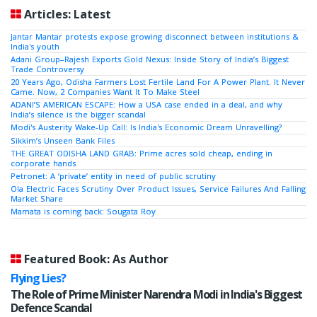
Articles: Latest
Jantar Mantar protests expose growing disconnect between institutions &
India's youth
Adani Group–Rajesh Exports Gold Nexus: Inside Story of India’s Biggest
Trade Controversy
20 Years Ago, Odisha Farmers Lost Fertile Land For A Power Plant. It Never
Came. Now, 2 Companies Want It To Make Steel
ADANI’S AMERICAN ESCAPE: How a USA case ended in a deal, and why
India’s silence is the bigger scandal
Modi's Austerity Wake-Up Call: Is India's Economic Dream Unravelling?
Sikkim’s Unseen Bank Files
THE GREAT ODISHA LAND GRAB: Prime acres sold cheap, ending in
corporate hands
Petronet: A ‘private’ entity in need of public scrutiny
Ola Electric Faces Scrutiny Over Product Issues, Service Failures And Falling
Market Share
Mamata is coming back: Sougata Roy
Featured Book: As Author
Flying Lies?
The Role of Prime Minister Narendra Modi in India's Biggest
Defence Scandal