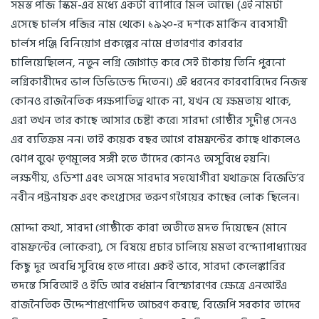
সমস্ত পন্জি স্কিম-এর মধ্যে একটা ব্যাপারে মিল আছে। (এই নামটা
এসেছে চার্লস পন্জির নাম থেকে। ১৯২০-র দশকে মার্কিন ব্যবসায়ী
চার্লস পঞ্জি বিনিয়োগ প্রকল্পের নামে প্রতারণার কারবার
চালিয়েছিলেন, নতুন লগ্নি জোগাড় করে সেই টাকায় তিনি পুরনো
লগ্নিকারীদের ভাল ডিভিডেন্ড দিতেন।) এই ধরনের কারবারিদের নিজস্ব
কোনও রাজনৈতিক পক্ষপাতিত্ব থাকে না, যখন যে ক্ষমতায় থাকে,
এরা তখন তার কাছে আসার চেষ্টা করে। সারদা গোষ্ঠীর সুদীপ্ত সেনও
এর ব্যতিক্রম নন। তাই কয়েক বছর আগে বামফ্রন্টের কাছে থাকলেও
ঝোপ বুঝে তৃণমূলের সঙ্গী হতে তাঁদের কোনও অসুবিধে হয়নি।
লক্ষণীয়, ওডিশা এবং অসমে সারদার সহযোগীরা যথাক্রমে বিজেডি’র
নবীন পট্টনায়ক এবং কংগ্রেসের তরুণ গগৈয়ের কাছের লোক ছিলেন।
মোদ্দা কথা, সারদা গোষ্ঠীকে কারা অতীতে মদত দিয়েছেন (মানে
বামফ্রন্টের লোকেরা), সে বিষয়ে প্রচার চালিয়ে মমতা বন্দ্যোপাধ্যায়ের
কিছু দূর অবধি সুবিধে হতে পারে। একই ভাবে, সারদা কেলেঙ্কারির
তদন্তে সিবিআই ও ইডি আর বর্ধমান বিস্ফোরণের ক্ষেত্রে এনআইএ
রাজনৈতিক উদ্দেশ্যপ্রণোদিত আচরণ করছে, বিজেপি সরকার তাদের