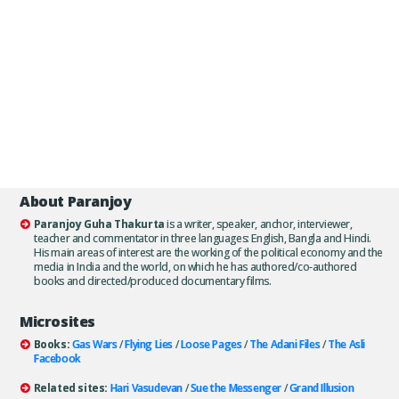
About Paranjoy
Paranjoy Guha Thakurta
is a writer, speaker, anchor, interviewer,
teacher and commentator in three languages: English, Bangla and Hindi.
His main areas of interest are the working of the political economy and the
media in India and the world, on which he has authored/co-authored
books and directed/produced documentary films.
Microsites
Books:
Gas Wars
/
Flying Lies
/
Loose Pages
/
The Adani Files
/
The Asli
Facebook
Related sites:
Hari Vasudevan
/
Sue the Messenger
/
Grand Illusion