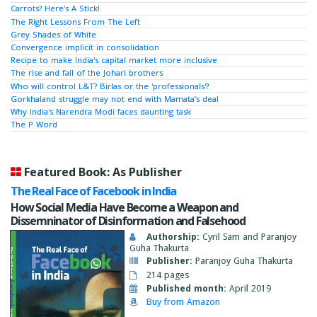
Carrots? Here's A Stick!
The Right Lessons From The Left
Grey Shades of White
Convergence implicit in consolidation
Recipe to make India's capital market more inclusive
The rise and fall of the Johari brothers
Who will control L&T? Birlas or the 'professionals'?
Gorkhaland struggle may not end with Mamata’s deal
Why India's Narendra Modi faces daunting task
The P Word
Featured Book: As Publisher
The Real Face of Facebook in India
How Social Media Have Become a Weapon and
Dissemninator of Disinformation and Falsehood
Authorship:
Cyril Sam and Paranjoy
Guha Thakurta
Publisher:
Paranjoy Guha Thakurta
214 pages
Published month:
April 2019
Buy from Amazon