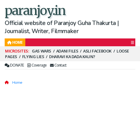
paranjoy.in
Official website of Paranjoy Guha Thakurta |
Journalist, Writer, Filmmaker
HOME
Secondary
GAS WARS
ADANI FILES
ASLI FACEBOOK
LOOSE
PAGES
FLYING LIES
DHARAVI KA DADA KAUN?
Menu
DONATE
Coverage
Contact
Home