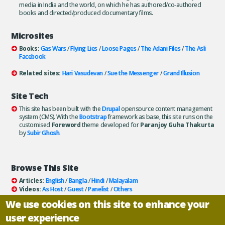
media in India and the world, on which he has authored/co-authored
books and directed/produced documentary films.
Microsites
Books:
Gas Wars
/
Flying Lies
/
Loose Pages
/
The Adani Files
/
The Asli
Facebook
Related sites:
Hari Vasudevan
/
Sue the Messenger
/
Grand Illusion
Site Tech
This site has been built with the
Drupal
opensource content management
system (CMS). With the
Bootstrap
framework as base, this site runs on the
customised
Foreword
theme developed for
Paranjoy Guha Thakurta
by
Subir Ghosh
.
Browse This Site
Articles:
English
/
Bangla
/
Hindi
/
Malayalam
Videos:
As Host
/
Guest
/
Panelist
/
Others
Books:
All
/
As Author
/
As Publisher
We use cookies on this site to enhance your
Documentaries
/
Podcasts
user experience
Email paranjoy:
paranjoy AT gmail DOT com