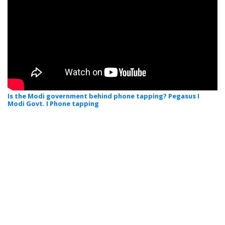
Is the Modi government behind phone tapping? Pegasus I
Modi Govt. I Phone tapping