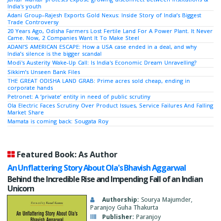
India's youth
Adani Group–Rajesh Exports Gold Nexus: Inside Story of India’s Biggest
Trade Controversy
20 Years Ago, Odisha Farmers Lost Fertile Land For A Power Plant. It Never
Came. Now, 2 Companies Want It To Make Steel
ADANI’S AMERICAN ESCAPE: How a USA case ended in a deal, and why
India’s silence is the bigger scandal
Modi's Austerity Wake-Up Call: Is India's Economic Dream Unravelling?
Sikkim’s Unseen Bank Files
THE GREAT ODISHA LAND GRAB: Prime acres sold cheap, ending in
corporate hands
Petronet: A ‘private’ entity in need of public scrutiny
Ola Electric Faces Scrutiny Over Product Issues, Service Failures And Falling
Market Share
Mamata is coming back: Sougata Roy
Featured Book: As Author
An Unflattering Story About Ola's Bhavish Aggarwal
Behind the Incredible Rise and Impending Fall of an Indian
Unicorn
Authorship:
Sourya Majumder,
Paranjoy Guha Thakurta
Publisher:
Paranjoy