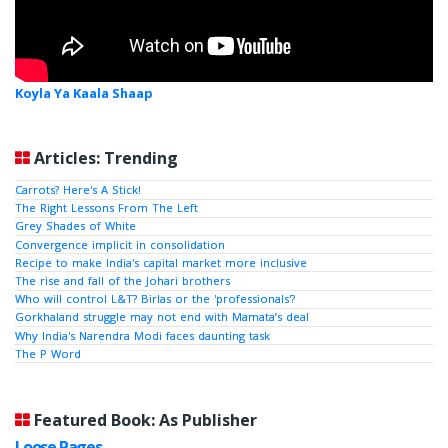
Koyla Ya Kaala Shaap
Articles: Trending
Carrots? Here's A Stick!
The Right Lessons From The Left
Grey Shades of White
Convergence implicit in consolidation
Recipe to make India's capital market more inclusive
The rise and fall of the Johari brothers
Who will control L&T? Birlas or the 'professionals'?
Gorkhaland struggle may not end with Mamata’s deal
Why India's Narendra Modi faces daunting task
The P Word
Featured Book: As Publisher
Loose Pages