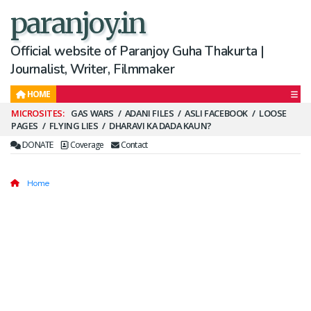
paranjoy.in
Official website of Paranjoy Guha Thakurta |
Journalist, Writer, Filmmaker
HOME
Secondary
GAS WARS
ADANI FILES
ASLI FACEBOOK
LOOSE
PAGES
FLYING LIES
DHARAVI KA DADA KAUN?
Menu
DONATE
Coverage
Contact
Home