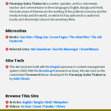
Paranjoy Guha Thakurta
is a writer, speaker, anchor, interviewer,
teacher and commentator in three languages: English, Bangla and Hindi.
His main areas of interest are the working of the political economy and the
media in India and the world, on which he has authored/co-authored
books and directed/produced documentary films.
Microsites
Books:
Gas Wars
/
Flying Lies
/
Loose Pages
/
The Adani Files
/
The Asli
Facebook
Related sites:
Hari Vasudevan
/
Sue the Messenger
/
Grand Illusion
Site Tech
This site has been built with the
Drupal
opensource content management
system (CMS). With the
Bootstrap
framework as base, this site runs on the
customised
Foreword
theme developed for
Paranjoy Guha Thakurta
by
Subir Ghosh
.
Browse This Site
Articles:
English
/
Bangla
/
Hindi
/
Malayalam
Videos:
As Host
/
Guest
/
Panelist
/
Others
Books:
All
/
As Author
/
As Publisher