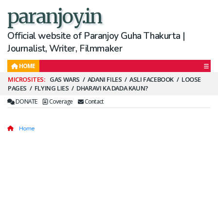
paranjoy.in
Official website of Paranjoy Guha Thakurta |
Journalist, Writer, Filmmaker
HOME
Secondary
GAS WARS
ADANI FILES
ASLI FACEBOOK
LOOSE
PAGES
FLYING LIES
DHARAVI KA DADA KAUN?
Menu
DONATE
Coverage
Contact
Home