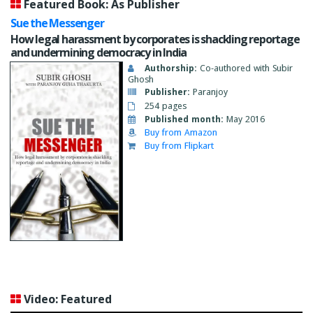
Featured Book: As Publisher
Sue the Messenger
How legal harassment by corporates is shackling reportage
and undermining democracy in India
Authorship:
Co-authored with Subir
Ghosh
Publisher:
Paranjoy
254 pages
Published month:
May 2016
Buy from Amazon
Buy from Flipkart
Video: Featured