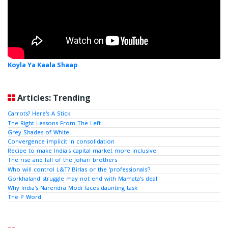
Koyla Ya Kaala Shaap
Articles: Trending
Carrots? Here's A Stick!
The Right Lessons From The Left
Grey Shades of White
Convergence implicit in consolidation
Recipe to make India's capital market more inclusive
The rise and fall of the Johari brothers
Who will control L&T? Birlas or the 'professionals'?
Gorkhaland struggle may not end with Mamata’s deal
Why India's Narendra Modi faces daunting task
The P Word