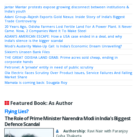
Jantar Mantar protests expose growing disconnect between institutions &
India's youth
Adani Group–Rajesh Exports Gold Nexus: Inside Story of India’s Biggest
Trade Controversy
20 Years Ago, Odisha Farmers Lost Fertile Land For A Power Plant. It Never
Came. Now, 2 Companies Want It To Make Steel
ADANI’S AMERICAN ESCAPE: How a USA case ended in a deal, and why
India’s silence is the bigger scandal
Modi's Austerity Wake-Up Call: Is India's Economic Dream Unravelling?
Sikkim’s Unseen Bank Files
THE GREAT ODISHA LAND GRAB: Prime acres sold cheap, ending in
corporate hands
Petronet: A ‘private’ entity in need of public scrutiny
Ola Electric Faces Scrutiny Over Product Issues, Service Failures And Falling
Market Share
Mamata is coming back: Sougata Roy
Featured Book: As Author
Flying Lies?
The Role of Prime Minister Narendra Modi in India's Biggest
Defence Scandal
Authorship:
Ravi Nair with Paranjoy
Guha Thakurta