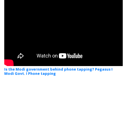
Is the Modi government behind phone tapping? Pegasus I
Modi Govt. I Phone tapping