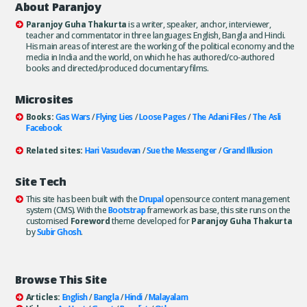
About Paranjoy
Paranjoy Guha Thakurta
is a writer, speaker, anchor, interviewer,
teacher and commentator in three languages: English, Bangla and Hindi.
His main areas of interest are the working of the political economy and the
media in India and the world, on which he has authored/co-authored
books and directed/produced documentary films.
Microsites
Books:
Gas Wars
/
Flying Lies
/
Loose Pages
/
The Adani Files
/
The Asli
Facebook
Related sites:
Hari Vasudevan
/
Sue the Messenger
/
Grand Illusion
Site Tech
This site has been built with the
Drupal
opensource content management
system (CMS). With the
Bootstrap
framework as base, this site runs on the
customised
Foreword
theme developed for
Paranjoy Guha Thakurta
by
Subir Ghosh
.
Browse This Site
Articles:
English
/
Bangla
/
Hindi
/
Malayalam