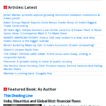
Articles: Latest
Jantar Mantar protests expose growing disconnect between institutions &
India's youth
Adani Group–Rajesh Exports Gold Nexus: Inside Story of India’s Biggest
Trade Controversy
20 Years Ago, Odisha Farmers Lost Fertile Land For A Power Plant. It Never
Came. Now, 2 Companies Want It To Make Steel
ADANI’S AMERICAN ESCAPE: How a USA case ended in a deal, and why
India’s silence is the bigger scandal
Modi's Austerity Wake-Up Call: Is India's Economic Dream Unravelling?
Sikkim’s Unseen Bank Files
THE GREAT ODISHA LAND GRAB: Prime acres sold cheap, ending in
corporate hands
Petronet: A ‘private’ entity in need of public scrutiny
Ola Electric Faces Scrutiny Over Product Issues, Service Failures And Falling
Market Share
Mamata is coming back: Sougata Roy
Featured Book: As Author
Thin Dividing Line
India, Mauritius and Global Illicit financial flows