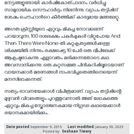
നേട്ടങ്ങളുണ്ടായി. കാര്‍ഷികോത്പാദനം വര്‍ധിച്ചു.
സാമുദായിക സൌഹാര്‍ദ്ദം നിലനിന്നു. വ്യാപം തട്ടിപ്പിന്
ശേഷം ചൌഹാന്‍റെ കീര്‍ത്തിക്ക് കാര്യമായ മങ്ങലേറ്റു.
അഗത ക്രിസ്റ്റിയുടെ ഏറ്റവും മികച്ച നോവലെന്ന്
പറയാവുന്ന, 100 ദശലക്ഷം പകര്‍പ്പുകള്‍ വിറ്റുപോയ And
Then There Were None-ല്‍ കുറ്റകൃത്യങ്ങള്‍ക്കുള്ള
ശിക്ഷയില്‍ നിന്നും രക്ഷപ്പെട്ട 10 പേര്‍ ഒരു ദ്വീപിലേക്ക്
ആകൃഷ്ടരാകുന്നു. എല്ലാവരും മരിക്കുന്നതോടെ കഥ
അവസാനിക്കുന്നു. ഒരു കുറ്റസമ്മത പിന്‍കുറിപ്പിലൂടെയാണ്
വായനക്കാര്‍ മരണങ്ങള്‍ സംഭവിച്ചതെങ്ങിനെയെന്ന്
മനസിലാക്കുന്നത്.
സത്യം ഭാവനയേക്കാള്‍ വിചിത്രമാണ്. വ്യാപം തട്ടിപ്പിന്റെ
മുഴുവന്‍ വിവരങ്ങളും പുറത്തുവന്നാല്‍ അത് ലോകത്തെ
ഏറ്റവും മികച്ച സ്തോഭജനകമായ നിഗൂഢ കഥയെക്കാള്‍
ഭയാനകമായിരിക്കും.
Date posted
September 9, 2015
Last modified:
January 30, 2023
Posted by:
Eeshaan Tiwary