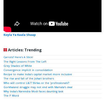
Koyla Ya Kaala Shaap
Articles: Trending
Carrots? Here's A Stick!
The Right Lessons From The Left
Grey Shades of White
Convergence implicit in consolidation
Recipe to make India's capital market more inclusive
The rise and fall of the Johari brothers
Who will control L&T? Birlas or the 'professionals'?
Gorkhaland struggle may not end with Mamata’s deal
Why India's Narendra Modi faces daunting task
The P Word