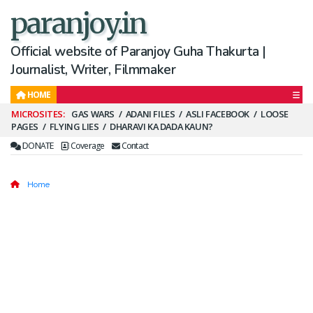
paranjoy.in
Official website of Paranjoy Guha Thakurta |
Journalist, Writer, Filmmaker
HOME
Secondary
GAS WARS
ADANI FILES
ASLI FACEBOOK
LOOSE
PAGES
FLYING LIES
DHARAVI KA DADA KAUN?
Menu
DONATE
Coverage
Contact
Home