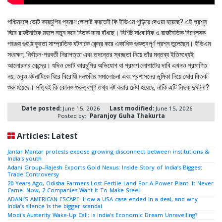
পশ্চিমবঙ্গে ভোট কারচুপির প্রমাণ লোপাট করতেই কি ইভিএম পুড়িয়ে দেওয়া হয়েছে? এই প্রশ্ন 
ঘিরে রাজনৈতিক মহলে নতুন করে বিতর্ক দানা বাঁধছে। বিশিষ্ট সাংবাদিক ও রাজনৈতিক বিশ্লেষক 
পরঞ্জয় গুহ ঠাকুরতা সাম্প্রতিক ঘটনাকে কেন্দ্র করে একাধিক গুরুত্বপূর্ণ প্রশ্ন তুলেছেন। ইভিএম 
সংরক্ষণ, নির্বাচন-পরবর্তী নিরাপত্তা এবং তদন্তের স্বচ্ছতা নিয়ে তাঁর মন্তব্য ইতিমধ্যেই 
আলোচনার কেন্দ্রে। যদিও ভোট কারচুপির অভিযোগ বা প্রমাণ লোপাটের দাবি এখনও প্রমাণিত 
নয়, তবুও ঘটনাটিকে ঘিরে বিরোধী দলগুলির সমালোচনা এবং প্রশাসনের ভূমিকা নিয়ে জোর বিতর্ক 
শুরু হয়েছে। সত্যিই কি কোনও গুরুত্বপূর্ণ তথ্য নষ্ট করার চেষ্টা হয়েছে, নাকি এটি নিছক দুর্ঘটনা?
Date posted:
June 15, 2026
Last modified:
June 15, 2026
Posted by:
Paranjoy Guha Thakurta
Articles: Latest
Jantar Mantar protests expose growing disconnect between institutions &
India's youth
Adani Group–Rajesh Exports Gold Nexus: Inside Story of India’s Biggest
Trade Controversy
20 Years Ago, Odisha Farmers Lost Fertile Land For A Power Plant. It Never
Came. Now, 2 Companies Want It To Make Steel
ADANI’S AMERICAN ESCAPE: How a USA case ended in a deal, and why
India’s silence is the bigger scandal
Modi's Austerity Wake-Up Call: Is India's Economic Dream Unravelling?