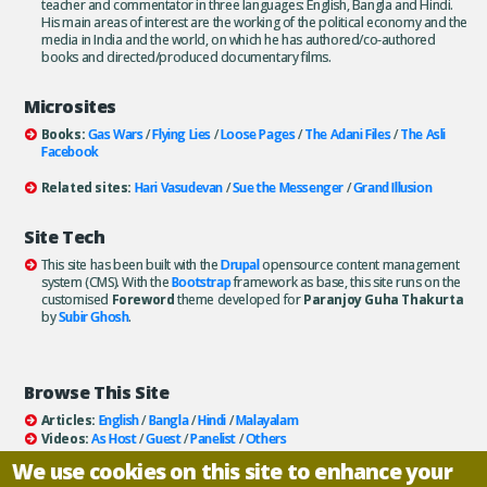
teacher and commentator in three languages: English, Bangla and Hindi.
His main areas of interest are the working of the political economy and the
media in India and the world, on which he has authored/co-authored
books and directed/produced documentary films.
Microsites
Books:
Gas Wars
/
Flying Lies
/
Loose Pages
/
The Adani Files
/
The Asli
Facebook
Related sites:
Hari Vasudevan
/
Sue the Messenger
/
Grand Illusion
Site Tech
This site has been built with the
Drupal
opensource content management
system (CMS). With the
Bootstrap
framework as base, this site runs on the
customised
Foreword
theme developed for
Paranjoy Guha Thakurta
by
Subir Ghosh
.
Browse This Site
Articles:
English
/
Bangla
/
Hindi
/
Malayalam
Videos:
As Host
/
Guest
/
Panelist
/
Others
Books:
All
/
As Author
/
As Publisher
We use cookies on this site to enhance your
Documentaries
/
Podcasts