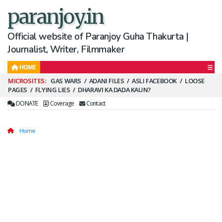
paranjoy.in
Official website of Paranjoy Guha Thakurta |
Journalist, Writer, Filmmaker
HOME
Secondary
GAS WARS
ADANI FILES
ASLI FACEBOOK
LOOSE
PAGES
FLYING LIES
DHARAVI KA DADA KAUN?
Menu
DONATE
Coverage
Contact
Home