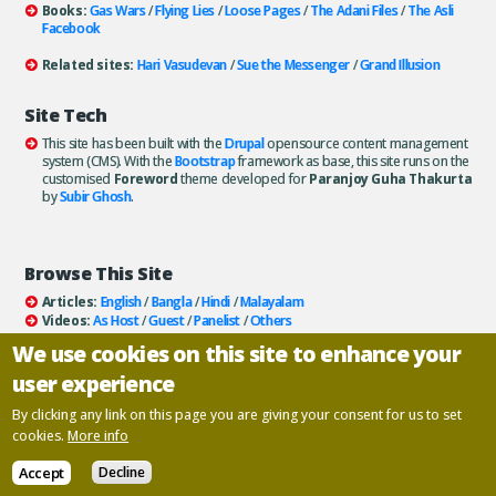
Books:
Gas Wars
/
Flying Lies
/
Loose Pages
/
The Adani Files
/
The Asli
Facebook
Related sites:
Hari Vasudevan
/
Sue the Messenger
/
Grand Illusion
Site Tech
This site has been built with the
Drupal
opensource content management
system (CMS). With the
Bootstrap
framework as base, this site runs on the
customised
Foreword
theme developed for
Paranjoy Guha Thakurta
by
Subir Ghosh
.
Browse This Site
Articles:
English
/
Bangla
/
Hindi
/
Malayalam
Videos:
As Host
/
Guest
/
Panelist
/
Others
Books:
All
/
As Author
/
As Publisher
We use cookies on this site to enhance your
Documentaries
/
Podcasts
user experience
Email paranjoy:
paranjoy AT gmail DOT com
Or, use the
Contact Us
page.
By clicking any link on this page you are giving your consent for us to set
cookies.
More info
Copyright ©
Paranjoy Guha Thakurta
Accept
Decline
Designed and developed by
Inscriptions
.