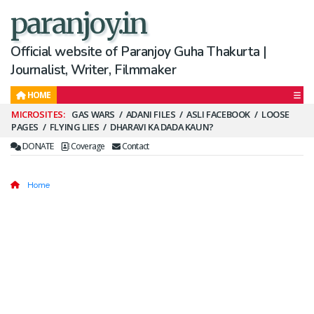
paranjoy.in
Official website of Paranjoy Guha Thakurta |
Journalist, Writer, Filmmaker
HOME
Secondary
GAS WARS
ADANI FILES
ASLI FACEBOOK
LOOSE
PAGES
FLYING LIES
DHARAVI KA DADA KAUN?
Menu
DONATE
Coverage
Contact
Home