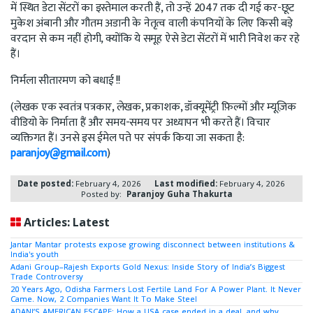
में स्थित डेटा सेंटरों का इस्तेमाल करती हैं, तो उन्हें 2047 तक दी गई कर-छूट
मुकेश अंबानी और गौतम अडानी के नेतृत्व वाली कंपनियों के लिए किसी बड़े
वरदान से कम नहीं होगी, क्योंकि ये समूह ऐसे डेटा सेंटरों में भारी निवेश कर रहे
हैं।
निर्मला सीतारमण को बधाई !!
(लेखक एक स्वतंत्र पत्रकार, लेखक, प्रकाशक, डॉक्यूमेंट्री फ़िल्मों और म्यूज़िक
वीडियो के निर्माता हैं और समय-समय पर अध्यापन भी करते हैं। विचार
व्यक्तिगत हैं। उनसे इस ईमेल पते पर संपर्क किया जा सकता है:
paranjoy@gmail.com
)
Date posted:
February 4, 2026
Last modified:
February 4, 2026
Posted by:
Paranjoy Guha Thakurta
Articles: Latest
Jantar Mantar protests expose growing disconnect between institutions &
India's youth
Adani Group–Rajesh Exports Gold Nexus: Inside Story of India’s Biggest
Trade Controversy
20 Years Ago, Odisha Farmers Lost Fertile Land For A Power Plant. It Never
Came. Now, 2 Companies Want It To Make Steel
ADANI’S AMERICAN ESCAPE: How a USA case ended in a deal, and why