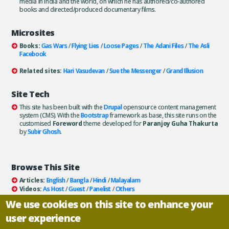
media in India and the world, on which he has authored/co-authored
books and directed/produced documentary films.
Microsites
Books:
Gas Wars
/
Flying Lies
/
Loose Pages
/
The Adani Files
/
The Asli
Facebook
Related sites:
Hari Vasudevan
/
Sue the Messenger
/
Grand Illusion
Site Tech
This site has been built with the
Drupal
opensource content management
system (CMS). With the
Bootstrap
framework as base, this site runs on the
customised
Foreword
theme developed for
Paranjoy Guha Thakurta
by
Subir Ghosh
.
Browse This Site
Articles:
English
/
Bangla
/
Hindi
/
Malayalam
Videos:
As Host
/
Guest
/
Panelist
/
Others
Books:
All
/
As Author
/
As Publisher
We use cookies on this site to enhance your
Documentaries
/
Podcasts
user experience
Email paranjoy:
paranjoy AT gmail DOT com