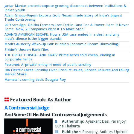
Jantar Mantar protests expose growing disconnect between institutions &
India's youth
Adani Group–Rajesh Exports Gold Nexus: Inside Story of India’s Biggest
Trade Controversy
20 Years Ago, Odisha Farmers Lost Fertile Land For A Power Plant. It Never
Came. Now, 2 Companies Want It To Make Steel
ADANI’S AMERICAN ESCAPE: How a USA case ended in a deal, and why
India’s silence is the bigger scandal
Modi's Austerity Wake-Up Call: Is India's Economic Dream Unravelling?
Sikkim’s Unseen Bank Files
THE GREAT ODISHA LAND GRAB: Prime acres sold cheap, ending in
corporate hands
Petronet: A ‘private’ entity in need of public scrutiny
Ola Electric Faces Scrutiny Over Product Issues, Service Failures And Falling
Market Share
Mamata is coming back: Sougata Roy
Featured Book: As Author
A Controversial Judge
And Some Of His Most Controversial Judgements
Authorship:
Ayaskant Das, Paranjoy
Guha Thakurta
Publisher:
Paranjoy, Authors Upfront