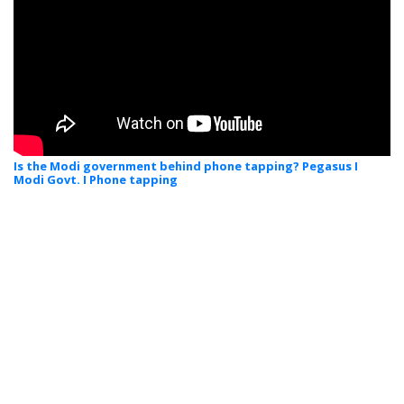
Is the Modi government behind phone tapping? Pegasus I
Modi Govt. I Phone tapping