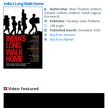
India's Long Walk Home
Authorship:
Ishan Chauhan (Author),
Zenaida Cubbinz (Author), Ashok Vajpeyi
(Foreword)
Publisher:
Paranjoy Guha Thakurta
248 pages
Published month:
December 2020
Buy from Amazon
Buy from Flipkart
Video: Featured