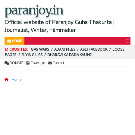
paranjoy.in
Official website of Paranjoy Guha Thakurta |
Journalist, Writer, Filmmaker
HOME
Secondary
GAS WARS
ADANI FILES
ASLI FACEBOOK
LOOSE
PAGES
FLYING LIES
DHARAVI KA DADA KAUN?
Menu
DONATE
Coverage
Contact
Home