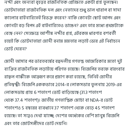
নন্দী এবং অন্যরা বৃহত্তর রাজনৈতিক প্রেক্ষিতে একটা প্রশ্ন তুলছেন।
ভোটদাতারা রাজনৈতিক দল এবং নেতাদের শুধু ভাল খারাপ বা সাদা
কালোর বাইনারিতেই বিভক্ত করেন? নাকি কোনটা ছোট আপদ এবং
কোনটা বড় বিপদ এই বাইনারিতেও ভাঙেন? এবং তার মধ্যে প্রথমটাকে
বেছে নেন? সেক্ষেত্রে আশীষ নন্দীর প্রশ্ন, এইরকম ধারণার বশবর্তী
হয়েই কি ভোটদাতারা মোদী বনাম মমতার লড়াই ভেবে এই নির্বাচনে
ভোট দেবেন?
মোদী আসার পর ভারতবর্ষের বহুদলীয় গণতন্ত্র আমেরিকার মতো দুই
ব্যক্তির রাজনৈতিক লড়াইয়ে পরিণত হয়েছে। বিজেপির তরফে বারংবার
রাহুল গান্ধীকে আক্রমণ করে প্রমাণ করা হয়েছে, তিনিই মোদীর
প্রতিদ্বন্দ্বী। বিজেপি এককভাবে 2014-র লোকসভার তুলনায় 2019-এর
লোকসভায় প্রায় 6 শতাংশ ভোট বাড়িয়েছে (31.3 শতাংশ
থেকে 37.4 শতাংশ)। জাতীয় গণতান্ত্রিক মোর্চা বা NDA-র ভোট
শতাংশও 5 বছরের ব্যবধানে 37 শতাংশ থেকে বেড়ে 45 শতাংশ
হয়েছে। তা সত্ত্বেও দেখা যাচ্ছে, দেশের অর্ধেকের বেশি মানুষ বিজেপি
এবং তার জোটসঙ্গীদের ভোট দেয়নি।