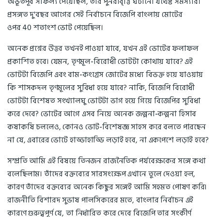
অভূতপূর্ব সাফল্য পেয়েছিল, তার পুনরাবৃত্তি ঘটানো যথেষ্ট সমস্যার।
প্রসঙ্গত দু'বছর আগের সেই নির্বাচনে বিজেপি বাংলায় মোটের
ওপর 40 শতাংশ ভোট পেয়েছিল।
অনেক প্রশ্নের উত্তর তখনই পাওয়া যাবে, যখন এই ভোটের ফলাফল
প্রকাশিত হবে। যেমন, তৃণমূল-বিরোধী ভোটটা কোথায় যাবে? এই
ভোটটা বিজেপি এবং বাম-কংগ্রেস জোটের মধ্যে বিভক্ত হয়ে যাওয়ায়
কি শাসকদল তৃণমূলের সুবিধা হয়ে যাবে? নাকি, বিজেপি বিরোধী
ভোটটা বিশেষত সংখ্যালঘু ভোটটা ভাগ হয়ে গিয়ে বিজেপির সুবিধা
করে দেবে? ভোটের আগে এসব নিয়ে অনেক জল্পনা-কল্পনা হিসাব
কষাকষি চললেও, কোনও ভোট-বিশেষজ্ঞ সাহস করে বলতে পারছেন
না যে, এবারের ভোটে হাড্ডাহাড্ডি লড়াই হবে, না একপেশে লড়াই হবে?
সম্প্রতি আমি এই বিষয়ে তিনজন রাজনৈতিক পর্যবেক্ষকের সঙ্গে কথা
বলেছিলাম। তাঁদের বক্তব্যের সারসংক্ষেপ এখানে তুলে দেওয়া হল,
কারণ তাঁদের বক্তব্যের অনেক কিছুর সঙ্গেই আমি সহমত পোষণ করি৷
রাজনীতি বিশারদ সুভাষ পালসিকরের মতে, বাংলার নির্বাচন এই
কারণে গুরুত্বপূর্ণ যে, তা নির্ধারিত করে দেবে বিজেপি তার সংকীর্ণ