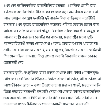
এখন তো ব্যক্তিকেন্দ্রিক রাজনীতিরই রমরমা। একদিকে মোদী তাঁর
ব্যক্তিগত ক্যারিশমায় তাঁর দলের থেকেও বড়। অন্যদিকে মমতা তো
আস্ত তৃণমূল কংগ্রেস দলটাই। দুই রাজনৈতিক ব্যক্তিত্বের লড়াইটাই
বাংলায় এখন বৃহত্তর রাজনৈতিক লড়াইয়ে পরিণত হয়েছে। মমতা তাঁর
আবেগঘন ভঙ্গিতে সাধারণ মানুষ, বিশেষত মহিলাদের তাঁর অনুকূলে
আনার চেষ্টা করছেন। ভোটের পর বাংলায়, মহারাষ্ট্রের মতো দু'টি
পরস্পর বিরোধী দলের জোট দেখা গেলেও অবাক হওয়ার থাকবে না।
এখানে ফারাক বলতে একটাই, মহারাষ্ট্রে তবু বিজেপির একদা জোটসঙ্গী
শিবসেনা ছিল, বাংলায় কিন্তু এখনও অবধি বিজেপির তেমন কোনও
জোটসঙ্গী নেই।
বাংলার কৃষ্টি, সংস্কৃতিকে যাঁরা স্বতন্ত্র দেখাতে চান, তাঁরা গোপালকৃষ্ণ
গোখলের সেই বিখ্যাত উক্তির— ‘আজ বাংলা যা ভাবে, বাকি ভারত তা
আগামীকাল ভাবে’— কথা উল্লেখ করেন। মহাত্মা গান্ধী, মহম্মদ আলি
জিন্না উভয়েই নরমপন্থী কংগ্রেসি নেতা গোখলেকে তাঁদের রাজনৈতিক
গুরু বলে মানতেন। 1915 সালে মাত্র 48 বছর বয়সে তিনি মারা যান।
কলকাতা থেকে দিল্লিতে দেশের রাজধানী স্থানান্তর, রক্তক্ষয়ী