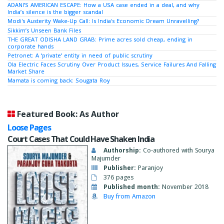
ADANI’S AMERICAN ESCAPE: How a USA case ended in a deal, and why
India’s silence is the bigger scandal
Modi's Austerity Wake-Up Call: Is India's Economic Dream Unravelling?
Sikkim’s Unseen Bank Files
THE GREAT ODISHA LAND GRAB: Prime acres sold cheap, ending in
corporate hands
Petronet: A ‘private’ entity in need of public scrutiny
Ola Electric Faces Scrutiny Over Product Issues, Service Failures And Falling
Market Share
Mamata is coming back: Sougata Roy
Featured Book: As Author
Loose Pages
Court Cases That Could Have Shaken India
Authorship:
Co-authored with Sourya
Majumder
Publisher:
Paranjoy
376 pages
Published month:
November 2018
Buy from Amazon