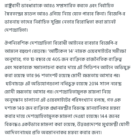
রাষ্ট্রবাদী ভাবধারাকে আরও সম্প্রসারিত করতে এবং নির্বাচিত
স্বৈরতন্ত্রের মডেল আরও এগিয়ে নিয়ে যেতে পারবে কিনা। বিজেপি-র
ভাবনায় তাদের নির্বাচিত সুপ্রিম নেতার বিরোধিতা করা মানেই
দেশদ্রোহিতা।
ঔপনিবেশিক দেশদ্রোহিতা বিরোধী আইনের ব্যবহার বিজেপি-র
আমলে বহুগুণ বেড়েছে। ‘আর্টিকেল 14’ নামক ওয়েবসাইটের সমীক্ষা
অনুসারে, গত 10 বছরে যে 405 জন ব্যক্তিকে রাজনৈতিক ব্যক্তিত্ব
এবং সরকারকে সমালোচনা করার দায়ে এই সিডিশন আইনে অভিযুক্ত
করা হয়েছে তার 96 শতাংশই হয়েছে মোদী ক্ষমতায় আসার পর।
ঘটনাচক্রে এই অভিযোগগুলো নথিভুক্ত হয়েছে 2014 সালে নরেন্দ্র
মোদী ক্ষমতায় আসার পর। দেশদ্রোহিতামূলক মামলা নিয়ে
অনুসন্ধান চালানো এই ওয়েবসাইটের পরিসংখ্যান বলছে, গত এক
দশকে 149 জন ব্যক্তিকে প্রধানমন্ত্রীর বিরুদ্ধে মানহানিকর মন্তব্য
করার দায়ে দেশদ্রোহিতামূলক মামলা দেওয়া হয়েছে। 144 জনের
বিরুদ্ধেও একইভাবে মামলা করা হয়েছে, উত্তরপ্রদেশের মুখ্যমন্ত্রী যোগী
আদিত্যনাথের প্রতি অবমাননাকর মন্তব্য করার জন্য।