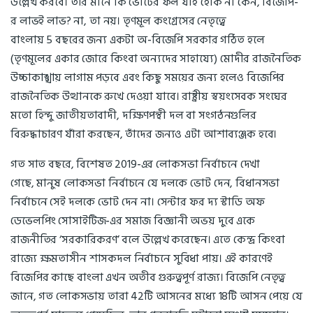
উল্লেখ করবে। তার মানে কি ভোটের ফল যাই হোক না কেন, বিজেপি-
র লাভই লাভ? না, তা নয়। তৃণমূল কংগ্রেসের নেতৃত্বে
বাংলায় 5 বছরের জন্য একটা অ-বিজেপি সরকার গঠিত হলে
(তৃণমূলের একার জোরে কিংবা অন্যদের সাহায্যে) মোদীর রাজনৈতিক
উচ্চাকাঙ্খায় লাগাম পড়বে এবং কিছু সময়ের জন্য হলেও বিজেপির
রাজনৈতিক উত্থানকে রুখে দেওয়া যাবে। রাষ্ট্রীয় স্বয়ংসেবক সংঘের
মতো হিন্দু জাতীয়তাবাদী, দক্ষিণপন্থী দল বা সংগঠনগুলির
বিরুদ্ধাচারণ যাঁরা করছেন, তাঁদের জন্যও এটা আশাব্যঞ্জক হবে।
গত সাত বছরে, বিশেষত 2019-এর লোকসভা নির্বাচনে দেখা
গেছে, মানুষ লোকসভা নির্বাচনে যে দলকে ভোট দেন, বিধানসভা
নির্বাচনে সেই দলকে ভোট দেন না। সেন্টার ফর দ্য স্টাডি অফ
ডেভেলপিং সোসাইটিজ-এর সমাজ বিজ্ঞানী অভয় দুবে একে
রাজনীতির ‘সরকারিকরণ’ বলে উল্লেখ করেছেন। এতে কেন্দ্র কিংবা
রাজ্যে ক্ষমতাসীন শাসকদল নির্বাচনে সুবিধা পায়। এই কারণেই
বিজেপির কাছে বাংলা এখন অতীব গুরুত্বপূর্ণ রাজ্য। বিজেপি নেতৃত্ব
জানে, গত লোকসভায় তারা 42টি আসনের মধ্যে 18টি আসন পেয়ে যে