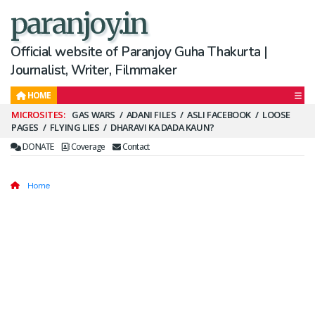
paranjoy.in
Official website of Paranjoy Guha Thakurta |
Journalist, Writer, Filmmaker
HOME
Secondary
GAS WARS
ADANI FILES
ASLI FACEBOOK
LOOSE
PAGES
FLYING LIES
DHARAVI KA DADA KAUN?
Menu
DONATE
Coverage
Contact
Home