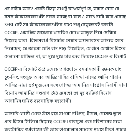
এর বাইরে আরও একটি বিষয় যথেষ্ট তাৎপর্যপূর্ণ যে, তদন্তে নেমে যে
সমস্ত ফাঁকফোকরগুলি ঢাকা যাচ্ছে না বলে এ যাবৎ দাবি করে এসেছে
SEBI, সেই সব ফাঁকফোকরগুলির মধ্যে শুধু সেতুবন্ধনই করেনি
OCCRP, একাধিক জায়গায় খামতিও চোখে আঙুল দিয়ে দেখিয়ে
দিয়েছে তারা। হিন্ডেনবার্গ রিসার্চের নেথান অ্যান্ডারসন আদতে মেনে
নিয়েছেন, যে জায়গা গুলি বাদ পড়ে গিয়েছিল, যেখানে যেখানে হিসেব
মেলানো যাচ্ছিল না, তা দুয়ে দুয়ে চার করে দিয়েছে OCCRP-র রিপোর্ট।
OCCRP-র রিপোর্টে উঠে এসেছে তাইওয়ানে বসবাসকারী জনৈক চাং
চুং-লিং, সংযুক্ত আরব আমিরশাহির বাসিন্দা নাসের আলি শাবান
আলির নাম। ওই দু’জনের সঙ্গে গৌতম আদানির সাইপ্রাস নিবাসী দাদা
বিনোদ আদানির সংযোগ উঠে এসেছে। ওই দুই ব্যক্তিই বিনোদ
আদানির ঘনিষ্ঠ ব্যবসায়িক সহযোগী।
আদানি গোষ্ঠী থেকে ফাঁস হয়ে যাওয়া নথিপত্র, ইমেল, মেসেজ তুলে
এনে হিসেব মিলিয়ে দিয়েছে OCCRP। বারমুডা এবং মরিশাসের মতো
করফাঁকির স্বর্গরাজ্যে কী ভাবে হাওয়ালার মাধ্যমে প্রথমে টাকা পাচার