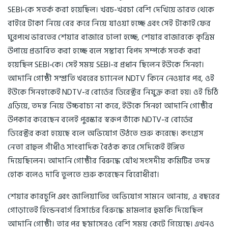
SEBI-কে সতর্ক করা হয়েছিল। খরচ-খরচা বেশি দেখিয়ে ভারত থেকে
বাইরে টাকা নিয়ে বের করে নিয়ে যাওয়া হচ্ছে এবং সেই টাকাই ফের
ঘুরপথে ভারতের শেয়ার বাজারে ঢালা হচ্ছে, শেয়ার বাজারকে কৃত্রিম
উপায়ে প্রভাবিত করা হচ্ছে বলে সম্ভাব্য বিপদ সম্পর্কে সতর্ক করা
হয়েছিল SEBI-কে। সেই সময় SEBI-র প্রধান ছিলেন ইউকে সিনহা।
আদানি গোষ্ঠী সম্প্রতি খবরের চ্যানেল NDTV কিনে নেওয়ার পর, ওই
ইউকে সিনহাকেই NDTV-র বোর্ডের ডিরেক্টর নিযুক্ত করা হয়। ওই চিঠি
এড়িয়ে, তদন্ত নিয়ে উচ্চবাচ্য না করে, ইউকে সিনহা আদানি গোষ্ঠীর
উপকার করেছেন বলেই পুরস্কার স্বরূপ তাঁকে NDTV-র বোর্ডের
ডিরেক্টর করা হয়েছে বলে অভিযোগ উঠতে শুরু করেছে। কংগ্রেস
নেতা রাহুল গাঁধীও সাংবাদিক বৈঠক করে সেদিকেই ইঙ্গিত
দিয়েছিলেন। আদানি গোষ্ঠীর বিরুদ্ধে যৌথ সংসদীয় কমিটির তদন্ত
হোক বলেও দাবি তুলতে শুরু করেছেন বিরোধীরা।
শেয়ার কারচুপি এবং জালিয়াতির অভিযোগ সামনে আনায়, এ বছরের
গোড়াতেই হিন্ডেনবার্গ রিসার্চের বিরুদ্ধে মামলার হুমকি দিয়েছিল
আদানি গোষ্ঠী। তার পর ছ’মাসেরও বেশি সময় কেটে গিয়েছে। এখনও