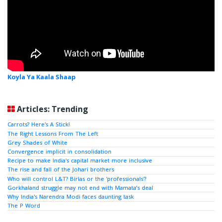
Koyla Ya Kaala Shaap
Articles: Trending
Carrots? Here's A Stick!
The Right Lessons From The Left
Grey Shades of White
Convergence implicit in consolidation
Recipe to make India's capital market more inclusive
The rise and fall of the Johari brothers
Who will control L&T? Birlas or the 'professionals'?
Gorkhaland struggle may not end with Mamata’s deal
Why India's Narendra Modi faces daunting task
The P Word