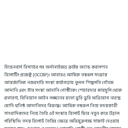
হিন্ডেনবার্গ রিসার্চের পর অর্গানাইজড ক্রাইম অ্যান্ড করাপশন
রিপোর্টিং প্রজেক্ট (OCCRP)। আবারও আর্থিক তছরুপ সংক্রান্ত
আন্তর্জাতিক নজরদারি সংস্থা কাঠগড়ায় তুলল শিল্পপতি গৌতম
আদানি এবং তাঁর সংস্থা আদানি গোষ্ঠীকে। শেয়ারদরে কারচুপি থেকে
প্রতারণা, বিনিয়োগ আইন লঙ্ঘনের মতো ভুরি ভুরি অভিযোগ নরেন্দ্র
মোদি ঘনিষ্ঠ আদানিদের বিরুদ্ধে। আর্থিক তছরুপ নিয়ে তদন্তকারী
সাংবাদিকদের নিয়ে তৈরি ওই সংস্থার রিপোর্ট ঘিরে নতুন করে উত্তাল
পরিস্থিতি। তদন্ত রিপোর্ট তৈরির ক্ষেত্রে অভিযুক্তপক্ষ সাফাই দেওয়ার