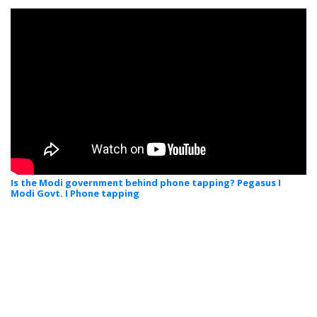
Is the Modi government behind phone tapping? Pegasus I
Modi Govt. I Phone tapping