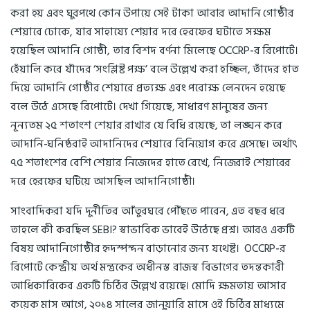
করা হয় এবং ঘুরপথে কোন উপায়ে সেই টাকা আবার আদানি গোষ্ঠীর
শেয়ারে ঢোকে, যার সাহায্যে শেয়ার দরে হেরফের ঘটাতে সক্ষম
হয়েছিল আদানি গোষ্ঠী, তার বিশদ বর্ণনা মিলেছে OCCRP-র রিপোর্টে।
হেঁয়ালি করে যাঁদের ‘সংশ্লিষ্ট পক্ষ’ বলে উল্লেখ করা হচ্ছিল, তাঁদের হাত
দিয়ে আদানি গোষ্ঠীর শেয়ারে প্রত্যক্ষ এবং পরোক্ষ লেনদেন হয়েছে
বলে উঠে এসেছে রিপোর্টে। দেখা গিয়েছে, সাধারণ মানুষের জন্য
নূন্যতম ২৫ শতাংশ শেয়ার রাখার যে বিধি রয়েছে, তা লঙ্ঘন করে
আদানি-ঘনিষ্ঠরাই আদানিদের শেয়ারে বিনিয়োগ করে এসেছে। অর্থাৎ
৭৫ শতাংশের বেশি শেয়ার নিজেদের হাতে রেখে, নিজেরাই শেয়ারের
দরে হেরফের ঘটিয়ে আসছিল আদানিগোষ্ঠী।
সাংবাদিকরা যদি দুর্নীতির আঁতুরঘরে পৌঁছতে পারেন, এত বছর ধরে
তাহলে কী করছিল SEBI? স্বাভাবিক ভাবেই উঠেছে প্রশ্ন। আরও একটি
বিষয় আদানিগোষ্ঠীর হৃদস্পন্দন বাড়ানোর জন্য যথেষ্ট। OCCRP-র
রিপোর্টে কেন্দ্রীয় অর্থ মন্ত্রকের অধীনস্ত রাজস্ব বিভাগের তদন্তকারী
আধিকারিকের একটি চিঠির উল্লেখ রয়েছে। মোদি ক্ষমতায় আসার
কয়েক মাস আগে, ২০১৪ সালের জানুয়ারি মাসে ওই চিঠির মাধ্যমে