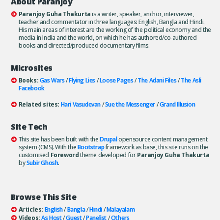
About Paranjoy
Paranjoy Guha Thakurta
is a writer, speaker, anchor, interviewer,
teacher and commentator in three languages: English, Bangla and Hindi.
His main areas of interest are the working of the political economy and the
media in India and the world, on which he has authored/co-authored
books and directed/produced documentary films.
Microsites
Books:
Gas Wars
/
Flying Lies
/
Loose Pages
/
The Adani Files
/
The Asli
Facebook
Related sites:
Hari Vasudevan
/
Sue the Messenger
/
Grand Illusion
Site Tech
This site has been built with the
Drupal
opensource content management
system (CMS). With the
Bootstrap
framework as base, this site runs on the
customised
Foreword
theme developed for
Paranjoy Guha Thakurta
by
Subir Ghosh
.
Browse This Site
Articles:
English
/
Bangla
/
Hindi
/
Malayalam
Videos:
As Host
/
Guest
/
Panelist
/
Others