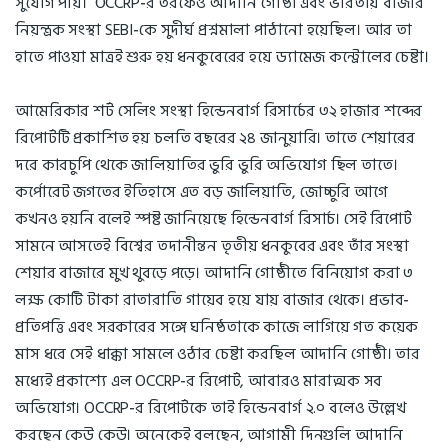
সুযোগ পায়। OCCRP-র তরফেও আদানি গোষ্ঠী এবং ভারতীয় বাজার
নিয়ন্ত্রক সংস্থা SEBI-কে সুদীর্ঘ প্রশ্নমালা পাঠানো হয়েছিল। আর তা
হাতে পাওয়া মাত্রই শুরু হয় ধনকুবেরের হয়ে ড্যামেজ কন্ট্রোলের চেষ্টা।
আমেরিকার শর্ট সেলিং সংস্থা হিন্ডেনবার্গ রিসার্চের ৩২ হাজার শব্দের
রিপোর্টটি প্রকাশিত হয় চলতি বছরের ২৪ জানুয়ারি। তাতে শেয়ারের
দরে কারচুপি থেকে জালিয়াতির ভুরি ভুরি অভিযোগ ছিল তাতে।
কর্পোরেট জগতের ইতিহাসে এত বড় জালিয়াতি, জোচ্চুরি আগে
কখনও হয়নি বলেই স্পষ্ট জানিয়েছে হিন্ডেনবার্গ রিসার্চ। সেই রিপোর্ট
সামনে আসতেই বিশ্বের তদানীন্তন তৃতীয় ধনকুবের এবং তাঁর সংস্থা
শেয়ার বাজারে মুখ থুবড়ে পড়ে। আদানি গোষ্ঠীতে বিনিয়োগ করা ৩
লক্ষ কোটি টাকা রাতারাতি গায়েব হয়ে যায় বাজার থেকে। প্রভাব-
প্রতিপত্তি এবং সরকারের সঙ্গে ঘনিষ্ঠতাকে কাজে লাগিয়ে গত কয়েক
মাস ধরে সেই ধাক্কা সামলে ওঠার চেষ্টা করছিল আদানি গোষ্ঠী। তার
মধ্যেই প্রকাশ্যে এল OCCRP-র রিপোর্ট, আবারও মারাত্মক সব
অভিযোগ। OCCRP-র রিপোর্টকে তাই হিন্ডেনবার্গ ২.০ বলেও উল্লেখ
করছেন কেউ কেউ। অনেকেই বলছেন, আগামী দিনগুলি আদানি