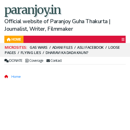
paranjoy.in
Official website of Paranjoy Guha Thakurta |
Journalist, Writer, Filmmaker
HOME
Secondary
GAS WARS
ADANI FILES
ASLI FACEBOOK
LOOSE
PAGES
FLYING LIES
DHARAVI KA DADA KAUN?
Menu
DONATE
Coverage
Contact
Home