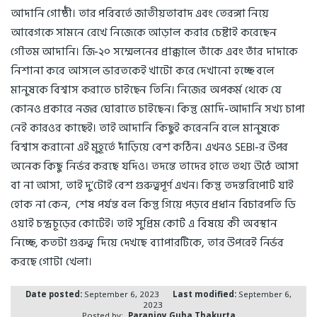
আদানি গোষ্ঠী। তার পরিবর্তে জাতীয়তাবাদ এবং তেরঙ্গা নিয়ে
আবেগকে সামনে রেখে নিজেকে আড়াল করার চেষ্টাই করেছেন
গৌতম আদানি। জি-২০ সম্মেলনের প্রাক্কালে তাঁকে এবং তাঁর দাদাকে
নিশানা করে আসলে ভারতকেই খাটো করে দেখানো হচ্ছে বলে
মানুষকে বিশ্বাস করাতে চাইছেন তিনি। নিজের অপকর্ম থেকে যে
কোনও প্রকারে নজর ঘোরাতে চাইছেন। কিন্তু মোদি-আদানি সখ্য চাপা
নেই কারওর কাছেই। তাই আদানি কিছুই করেননি বলে মানুষকে
বিশ্বাস করানো এই মুহূর্তে দাঁড়িয়ে বেশ কঠিন। এখনও SEBI-র উপর
অনেক কিছু নির্ভর করছে যদিও। তদন্তে তাদের হাতে তথ্য উঠে আসা
বা না আসা, তাই দু’টোই বেশ গুরুত্বপূর্ণ এখন। কিন্তু তদন্তরিপোর্ট যাই
হোক না কেন, শেষ পর্যন্ত বল কিন্তু গিয়ে পড়বে প্রধান বিচারপতি ডি
ওয়াই চন্দ্রচূড়ের কোর্টেই। তাই সুপ্রিম কোর্ট এ বিষয়ে কী অবস্থান
নিচ্ছে, কতটা গুরুত্ব দিয়ে দেখছে ব্যাপারটিকে, তার উপরেই নির্ভর
করছে গোটা খেলা।
Date posted:
September 6, 2023
Last modified:
September 6,
2023
Posted by:
Paranjoy Guha Thakurta