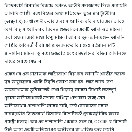
হিন্ডেনবার্গ রিসার্চের বিরুদ্ধে কোনও আইনি পদক্ষেপের দিকে এগোয়নি
আদানি গোষ্ঠী। বরং নিজের লেখা প্রতিবেদন তুলে ধরে ট্যুইটারে
(অধুনা X) লেখা পোস্ট করার জন্য সাংবাদিক রবি নায়ার এবং আরও
বেশ কিছু সাংবাদিকের বিরুদ্ধে গুজরাতের একটি আদালতে মামলা
করা হয়েছে। এরই মধ্যে কিছু মামলা আবার তুলেও নিয়েছেন আদানি
গোষ্ঠীর আইনজীবীরা। এই প্রতিবেদকের বিরুদ্ধেও বর্তমানে ছ’টি
মানহানির মামলা ঝুলছে। গুজরাত এবং রাজস্থানের বিভিন্ন আদালতে
দায়ের হয়েছে সেগুলি।
একের পর এক মারাত্মক অভিযোগে বিদ্ধ হয়ে আদানি গোষ্ঠীর তরফে
ছয় অনুচ্ছেদের একটি বিবৃতি প্রকাশ করা হয়। আর তাতে বেশ
আক্রমণাত্মক ভূমিকাতেই দেখা গিয়েছে তাদের। রিপোর্ট অসম্পূর্ণ,
পুরনো অভিযোগকেই মশলা মাখিয়ে পেশ করা হচ্ছে এমন
অভিযোগের পাশাপাশি তাদের দাবি, জর্জ সোরোসের মদতে
সারবত্তাহীন হিন্ডেনবার্গ রিসার্চের রিপোর্টকেই পুনরুজ্জীবিত করার
প্রচেষ্টা চলছে। তবে এর পাশাপাশি একথাও সত্য যে, OCCRP-র রিপোর্টে
উঠে আসা একটি অভিযোগও অস্বীকার বা খারিজ করে দেয়নি