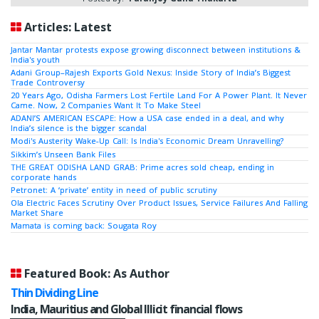
Articles: Latest
Jantar Mantar protests expose growing disconnect between institutions &
India's youth
Adani Group–Rajesh Exports Gold Nexus: Inside Story of India’s Biggest
Trade Controversy
20 Years Ago, Odisha Farmers Lost Fertile Land For A Power Plant. It Never
Came. Now, 2 Companies Want It To Make Steel
ADANI’S AMERICAN ESCAPE: How a USA case ended in a deal, and why
India’s silence is the bigger scandal
Modi's Austerity Wake-Up Call: Is India's Economic Dream Unravelling?
Sikkim’s Unseen Bank Files
THE GREAT ODISHA LAND GRAB: Prime acres sold cheap, ending in
corporate hands
Petronet: A ‘private’ entity in need of public scrutiny
Ola Electric Faces Scrutiny Over Product Issues, Service Failures And Falling
Market Share
Mamata is coming back: Sougata Roy
Featured Book: As Author
Thin Dividing Line
India, Mauritius and Global Illicit financial flows