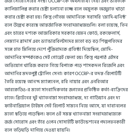
জর্জ সোরোসেরের সংস্থা OCCRP-কে অর্থসাহায্য দেয়। এবং ভারতকে
কালিমালিপ্ত করার চেষ্টা চলানো হচ্ছে বলে অমূলক অজুহাত খাড়া
করার চেষ্টা করা হয়। কিন্তু গৌতম আদানিকে সরাসরি ‘মোদি-ঘনিষ্ঠ’
বলে উল্লেখ করেছে আন্তর্জাতিক সংবাদমাধ্যমগুলি। বলা হয়েছে, তিন
এবং চারের দশকে আমেরিকার সরকার যেমন ফোর্ড, রকফেলার্স,
লেম্যান ব্রাদার্স এবং ভ্যান্ডারবিল্টসদের মতো বড় বড় শিল্পপতিদের
সঙ্গে হাত মিলিয়ে দেশে পুঁজিবাদকে প্রতিষ্ঠা দিয়েছিল, মোদি-
আদানির সম্পর্ককেও সেই গোত্রেই ফেলা হয়। কিন্তু পত্রপাঠ এইসব
অভিযোগ খারিজ করতে গিয়ে বিপাকে পড়ে শাসকদল বিজেপি এবং
আদানির মদতপুষ্ট ট্রোলিং সেনা। কারণ OCCRP-র তদন্ত-রিপোর্টটি
তৈরি হয়েছে আনন্দ ম্যাঙ্গনেল, রবি নায়ার এবং এনবিআর
আরকেডিও-র মতো সাংবাদিকতার জগতের প্রতিষ্ঠিত কর্তা-ব্যক্তিদের
হাতে। ব্রিটেনের দুই খ্যাতনামা সংবাদমাধ্যম, দ্য গার্ডিয়ান এবং দ্য
ফাইনান্সিয়াল টাইমস সেই রিপোর্ট সামনে নিয়ে আসে, যা দাবানলের
মতো ছড়িয়ে পড়েছিল। ফলে ওই সমস্ত খ্যাতনামা সংবাদমাধ্যমকে
জর্জ সোরোস এবং তাঁর ওপেন সোসাইটি ফাউন্ডেশনের পদলেহনকারী
বলে তড়িঘড়ি দাগিয়ে দেওয়া যায়নি।