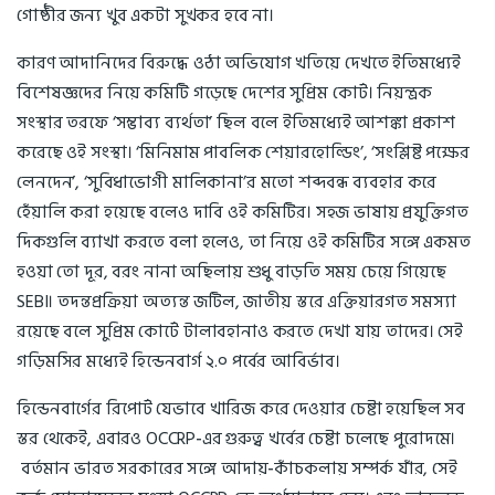
গোষ্ঠীর জন্য খুব একটা সুখকর হবে না।
কারণ আদানিদের বিরুদ্ধে ওঠা অভিযোগ খতিয়ে দেখতে ইতিমধ্যেই
বিশেষজ্ঞদের নিয়ে কমিটি গড়েছে দেশের সুপ্রিম কোর্ট। নিয়ন্ত্রক
সংস্থার তরফে ‘সম্ভাব্য ব্যর্থতা’ ছিল বলে ইতিমধ্যেই আশঙ্কা প্রকাশ
করেছে ওই সংস্থা। ‘মিনিমাম পাবলিক শেয়ারহোল্ডিং’, ‘সংশ্লিষ্ট পক্ষের
লেনদেন’, ‘সুবিধাভোগী মালিকানা’র মতো শব্দবন্ধ ব্যবহার করে
হেঁয়ালি করা হয়েছে বলেও দাবি ওই কমিটির। সহজ ভাষায় প্রযুক্তিগত
দিকগুলি ব্যাখা করতে বলা হলেও, তা নিয়ে ওই কমিটির সঙ্গে একমত
হওয়া তো দূর, বরং নানা অছিলায় শুধু বাড়তি সময় চেয়ে গিয়েছে
SEBI। তদন্তপ্রক্রিয়া অত্যন্ত জটিল, জাতীয় স্তরে এক্তিয়ারগত সমস্যা
রয়েছে বলে সুপ্রিম কোর্টে টালাবহানাও করতে দেখা যায় তাদের। সেই
গড়িমসির মধ্যেই হিন্ডেনবার্গ ২.০ পর্বের আবির্ভাব।
হিন্ডেনবার্গের রিপোর্ট যেভাবে খারিজ করে দেওয়ার চেষ্টা হয়েছিল সব
স্তর থেকেই, এবারও OCCRP-এর গুরুত্ব খর্বের চেষ্টা চলেছে পুরোদমে।
বর্তমান ভারত সরকারের সঙ্গে আদায়-কাঁচকলায় সম্পর্ক যাঁর, সেই