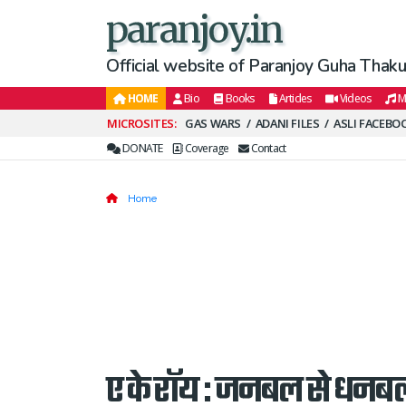
paranjoy.in
Official website of Paranjoy Guha Thakur
HOME
Bio
Books
Articles
Videos
M
Secondary
GAS WARS
ADANI FILES
ASLI FACEBO
Menu
DONATE
Coverage
Contact
Home
ए के रॉय : जनबल से धनबल