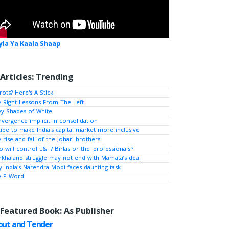
yla Ya Kaala Shaap
Articles: Trending
rots? Here's A Stick!
 Right Lessons From The Left
y Shades of White
vergence implicit in consolidation
ipe to make India's capital market more inclusive
 rise and fall of the Johari brothers
 will control L&T? Birlas or the 'professionals'?
khaland struggle may not end with Mamata’s deal
 India's Narendra Modi faces daunting task
e P Word
Featured Book: As Publisher
out and Tender