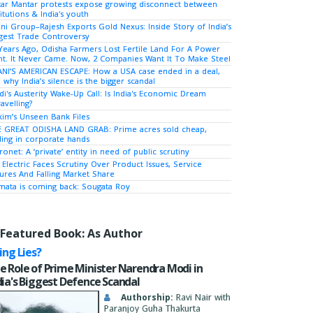
tar Mantar protests expose growing disconnect between
titutions & India's youth
ni Group–Rajesh Exports Gold Nexus: Inside Story of India’s
gest Trade Controversy
Years Ago, Odisha Farmers Lost Fertile Land For A Power
nt. It Never Came. Now, 2 Companies Want It To Make Steel
NI’S AMERICAN ESCAPE: How a USA case ended in a deal,
 why India’s silence is the bigger scandal
i's Austerity Wake-Up Call: Is India's Economic Dream
avelling?
kim’s Unseen Bank Files
 GREAT ODISHA LAND GRAB: Prime acres sold cheap,
ing in corporate hands
ronet: A ‘private’ entity in need of public scrutiny
 Electric Faces Scrutiny Over Product Issues, Service
lures And Falling Market Share
ata is coming back: Sougata Roy
Featured Book: As Author
ying Lies?
e Role of Prime Minister Narendra Modi in
dia's Biggest Defence Scandal
Authorship:
Ravi Nair with
Paranjoy Guha Thakurta