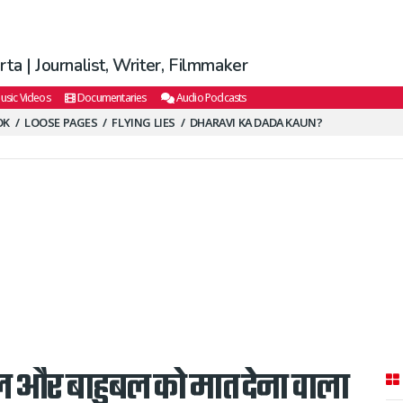
ta | Journalist, Writer, Filmmaker
usic Videos
Documentaries
Audio Podcasts
OK
LOOSE PAGES
FLYING LIES
DHARAVI KA DADA KAUN?
 और बाहुबल को मात देना वाला