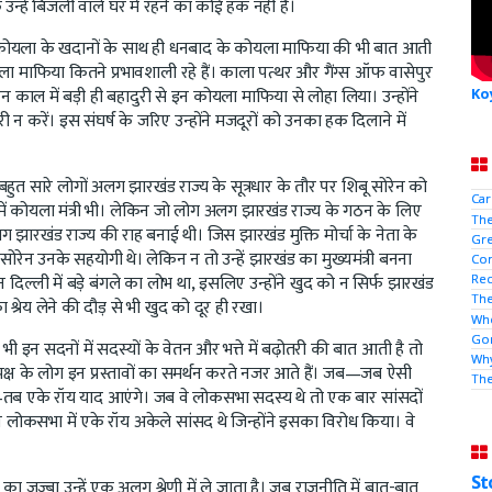
हें बिजली वाले घर में रहने का कोई हक नहीं है।
। कोयला के खदानों के साथ ही धनबाद के कोयला माफिया की भी बात आती
यला माफिया कितने प्रभावशाली रहे हैं। काला पत्थर और गैंग्स ऑफ वासेपुर
 काल में बड़ी ही बहादुरी से इन कोयला माफिया से लोहा लिया। उन्होंने
Ko
 करें। इस संघर्ष के जरिए उन्होंने मजदूरों को उनका हक दिलाने में
त सारे लोगों अलग झारखंड राज्य के सूत्रधार के तौर पर शिबू सोरेन को
Car
रकार में कोयला मंत्री भी। लेकिन जो लोग अलग झारखंड राज्य के गठन के लिए
The
ने अलग झारखंड राज्य की राह बनाई थी। जिस झारखंड मुक्ति मोर्चा के नेता के
Gre
रेन उनके सहयोगी थे। लेकिन न तो उन्हें झारखंड का मुख्यमंत्री बनना
Con
टियन दिल्ली में बड़े बंगले का लोभ था, इसलिए उन्होंने खुद को न सिर्फ झारखंड
Rec
The
्रेय लेने की दौड़ से भी खुद को दूर ही रखा।
Who
Gor
इन सदनों में सदस्यों के वेतन और भत्ते में बढ़ोतरी की बात आती है तो
Why
पक्ष के लोग इन प्रस्तावों का समर्थन करते नजर आते हैं। जब—जब ऐसी
Th
ब—तब एके रॉय याद आएंगे। जब वे लोकसभा सदस्य थे तो एक बार सांसदों
 लोकसभा में एके रॉय अकेले सांसद थे जिन्होंने इसका विरोध किया। वे
St
जज्बा उन्हें एक अलग श्रेणी में ले जाता है। जब राजनीति में बात-बात