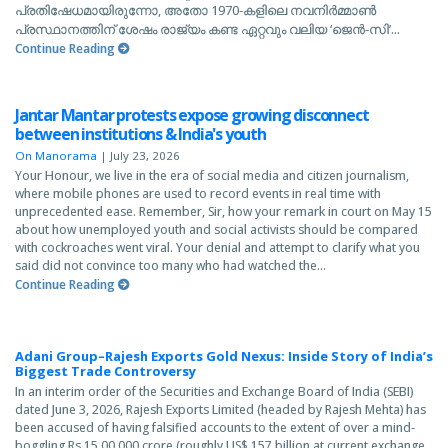
പ്രതിഷേധമായിരുന്നോ, അതോ 1970-കളിലെ നവനിര്‍മ്മാണ്‍
പ്രസ്ഥാനത്തിന് ശേഷം രാജ്യം കണ്ട ഏറ്റവും വലിയ ‘ജെന്‍-സി’...
Continue Reading
Jantar Mantar protests expose growing disconnect
between institutions & India's youth
On Manorama
|
July 23, 2026
Your Honour, we live in the era of social media and citizen journalism,
where mobile phones are used to record events in real time with
unprecedented ease. Remember, Sir, how your remark in court on May 15
about how unemployed youth and social activists should be compared
with cockroaches went viral. Your denial and attempt to clarify what you
said did not convince too many who had watched the...
Continue Reading
Adani Group–Rajesh Exports Gold Nexus: Inside Story of India’s
Biggest Trade Controversy
In an interim order of the Securities and Exchange Board of India (SEBI)
dated June 3, 2026, Rajesh Exports Limited (headed by Rajesh Mehta) has
been accused of having falsified accounts to the extent of over a mind-
boggling Rs 15,00,000 crore (roughly US$ 157 billion at current exchange