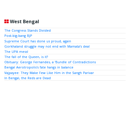
West Bengal
The Congress Stands Divided
Post-big-bang BJP
Supreme Court has done us proud, again
Gorkhaland struggle may not end with Mamata’s deal
The UPA mess!
The fall of the Queen, is it?
Obituary: George Fernandes, a ‘Bundle of Contradictions
Bengal Aerotropolis's fate hangs in balance
Vajpayee: They Make Few Like Him in the Sangh Parivar
In Bengal, the Reds are Dead