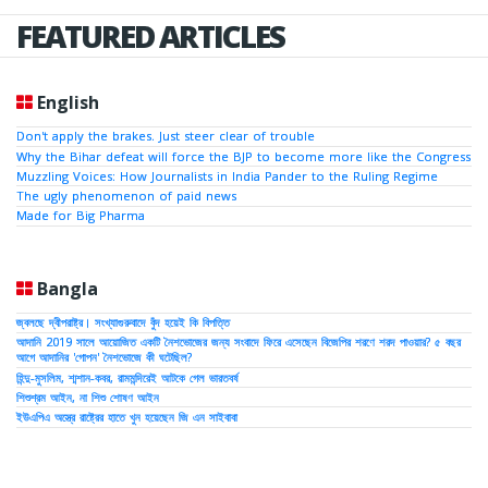
FEATURED ARTICLES
English
Don't apply the brakes. Just steer clear of trouble
Why the Bihar defeat will force the BJP to become more like the Congress
Muzzling Voices: How Journalists in India Pander to the Ruling Regime
The ugly phenomenon of paid news
Made for Big Pharma
Bangla
জ্বলছে দ্বীপরাষ্ট্র। সংখ্যাগুরুবাদে বুঁদ হয়েই কি বিপত্তি
আদানি 2019 সালে আয়োজিত একটি নৈশভোজের জন্য সংবাদে ফিরে এসেছেন বিজেপির শরণে শরদ পাওয়ার? ৫ বছর
আগে আদানির 'গোপন' নৈশভোজে কী ঘটেছিল?
হিন্দু-মুসলিম, শ্মশান-কবর, রামমন্দিরেই আটকে গেল ভারতবর্ষ
শিশুশ্রম আইন, না শিশু শোষণ আইন
ইউএপিএ অস্ত্রে রাষ্ট্রের হাতে খুন হয়েছেন জি এন সাইবাবা