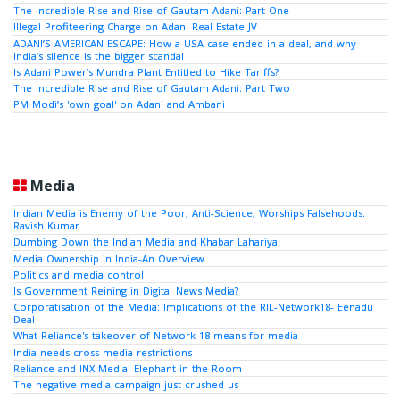
The Incredible Rise and Rise of Gautam Adani: Part One
Illegal Profiteering Charge on Adani Real Estate JV
ADANI’S AMERICAN ESCAPE: How a USA case ended in a deal, and why
India’s silence is the bigger scandal
Is Adani Power’s Mundra Plant Entitled to Hike Tariffs?
The Incredible Rise and Rise of Gautam Adani: Part Two
PM Modi’s 'own goal' on Adani and Ambani
Media
Indian Media is Enemy of the Poor, Anti-Science, Worships Falsehoods:
Ravish Kumar
Dumbing Down the Indian Media and Khabar Lahariya
Media Ownership in India-An Overview
Politics and media control
Is Government Reining in Digital News Media?
Corporatisation of the Media: Implications of the RIL-Network18- Eenadu
Deal
What Reliance's takeover of Network 18 means for media
India needs cross media restrictions
Reliance and INX Media: Elephant in the Room
The negative media campaign just crushed us