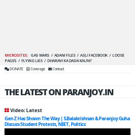
Secondary
GAS WARS
ADANI FILES
ASLI FACEBOOK
LOOSE
PAGES
FLYING LIES
DHARAVI KA DADA KAUN?
Menu
DONATE
Coverage
Contact
THE LATEST ON PARANJOY.IN
Video: Latest
Gen Z Has Shown The Way | S.Balakrishnan & Paranjoy Guha
Discuss Student Protests, NEET, Politics