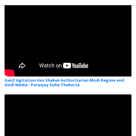
GenZ Agitation Has Shaken Authoritarian Modi Regime and
Godi Media - Paranjoy Guha Thakurta