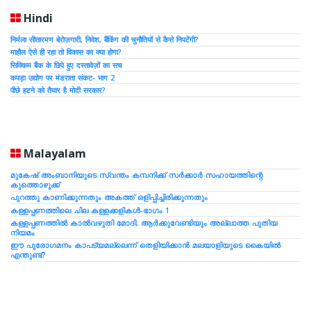
Hindi
निर्मला सीतारमण बेरोज़गारी, निवेश, बैंकिंग की चुनौतियों से कैसे निपटेंगी?
माहौल ऐसे ही रहा तो विकास का क्या होगा?
सिक्किम बैंक के छिपे हुए दस्तावेज़ों का सच
कपड़ा उद्योग पर मंडराता संकट- भाग 2
पीछे हटने को तैयार है मोदी सरकार?
Malayalam
മുകേഷ് അംബാനിയുടെ സ്വന്തം കമ്പനിക്ക് സര്‍ക്കാര്‍ സഹായത്തിന്റെ
കുത്തൊഴുക്ക്
പുറത്തു കാണിക്കുന്നതും അകത്ത് ഒളിപ്പിച്ചിരിക്കുന്നതും
കള്ളപ്പണത്തിലെ ചില കള്ളക്കളികള്‍-ഭാഗം 1
കള്ളപ്പണത്തില്‍ കാല്‍വഴുതി മോദി; ആര്‍ക്കുവേണ്ടിയും അല്ലാത്ത പുതിയ
നിയമം
ഈ പുരോഗമനം കാപട്യമല്ലെന്ന് തെളിയിക്കാന്‍ മലയാളിയുടെ കൈയില്‍
എന്തുണ്ട്?