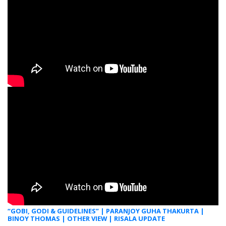
“GOBI, GODI & GUIDELINES” | PARANJOY GUHA THAKURTA |
BINOY THOMAS | OTHER VIEW | RISALA UPDATE