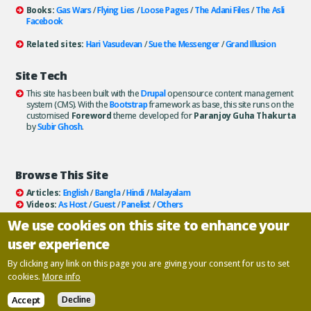
Books:
Gas Wars
/
Flying Lies
/
Loose Pages
/
The Adani Files
/
The Asli
Facebook
Related sites:
Hari Vasudevan
/
Sue the Messenger
/
Grand Illusion
Site Tech
This site has been built with the
Drupal
opensource content management
system (CMS). With the
Bootstrap
framework as base, this site runs on the
customised
Foreword
theme developed for
Paranjoy Guha Thakurta
by
Subir Ghosh
.
Browse This Site
Articles:
English
/
Bangla
/
Hindi
/
Malayalam
Videos:
As Host
/
Guest
/
Panelist
/
Others
Books:
All
/
As Author
/
As Publisher
We use cookies on this site to enhance your
Documentaries
/
Podcasts
user experience
Email paranjoy:
paranjoy AT gmail DOT com
Or, use the
Contact Us
page.
By clicking any link on this page you are giving your consent for us to set
cookies.
More info
Copyright ©
Paranjoy Guha Thakurta
Accept
Decline
Designed and developed by
Inscriptions
.