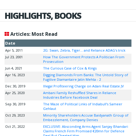
HIGHLIGHTS, BOOKS
Articles: Most Read
Date
Apr 5, 2011
2G: Swan, Zebra, Tiger... and Reliance ADAG's trick
Jul 23, 2001
How The Government Protects A Politician From
Prosecution
Jun 4, 2021
The Curious Case of Cox & Kings
Apr 16, 2023
Digging Diamonds From Banks: The Untold Story of
Fugitive Diamantaire Jatin Mehta - 2
Dec 30, 2019
Illegal Profiteering Charge on Adani Real Estate JV
Apr 25, 2020
Ambani Family Reshuffled Shares in Reliance
Industries Before Facebook Deal
Sep 30, 2019
The Maze of Political Links of Indiabull’s Sameer
Gehlaut
Oct 29, 2023
Minority Shareholders Accuse Baidyanath Group of
Embezzlement, Company Denies
Oct 21, 2022
EXCLUSIVE: Absconding Arms Agent Sanjay Bhandari
Claims French Firm Promised €20mn for Defence
Deal But Cheated Him