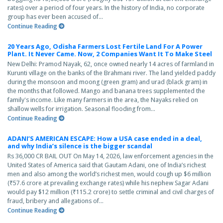
rates) over a period of four years. In the history of India, no corporate
group has ever been accused of...
Continue Reading
20 Years Ago, Odisha Farmers Lost Fertile Land For A Power
Plant. It Never Came. Now, 2 Companies Want It To Make Steel
New Delhi: Pramod Nayak, 62, once owned nearly 14 acres of farmland in
Kurunti village on the banks of the Brahmani river. The land yielded paddy
during the monsoon and moong (green gram) and urad (black gram) in
the months that followed. Mango and banana trees supplemented the
family's income. Like many farmers in the area, the Nayaks relied on
shallow wells for irrigation. Seasonal flooding from...
Continue Reading
ADANI’S AMERICAN ESCAPE: How a USA case ended in a deal,
and why India’s silence is the bigger scandal
Rs 36,000 CR BAIL OUT On May 14, 2026, law enforcement agencies in the
United States of America said that Gautam Adani, one of India’s richest
men and also among the world’s richest men, would cough up $6 million
(₹57.6 crore at prevailing exchange rates) while his nephew Sagar Adani
would pay $12 million (₹115.2 crore) to settle criminal and civil charges of
fraud, bribery and allegations of...
Continue Reading