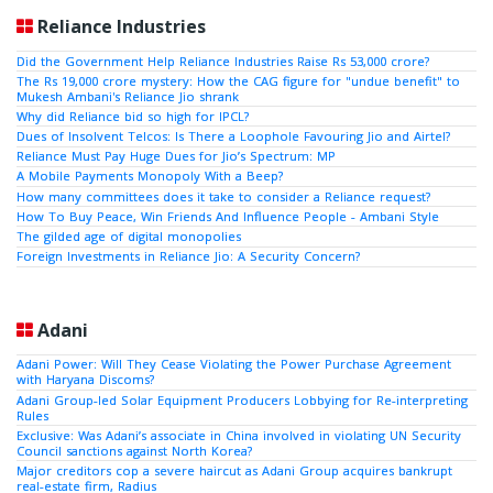
Reliance Industries
Did the Government Help Reliance Industries Raise Rs 53,000 crore?
The Rs 19,000 crore mystery: How the CAG figure for "undue benefit" to
Mukesh Ambani's Reliance Jio shrank
Why did Reliance bid so high for IPCL?
Dues of Insolvent Telcos: Is There a Loophole Favouring Jio and Airtel?
Reliance Must Pay Huge Dues for Jio’s Spectrum: MP
A Mobile Payments Monopoly With a Beep?
How many committees does it take to consider a Reliance request?
How To Buy Peace, Win Friends And Influence People - Ambani Style
The gilded age of digital monopolies
Foreign Investments in Reliance Jio: A Security Concern?
Adani
Adani Power: Will They Cease Violating the Power Purchase Agreement
with Haryana Discoms?
Adani Group-led Solar Equipment Producers Lobbying for Re-interpreting
Rules
Exclusive: Was Adani’s associate in China involved in violating UN Security
Council sanctions against North Korea?
Major creditors cop a severe haircut as Adani Group acquires bankrupt
real-estate firm, Radius