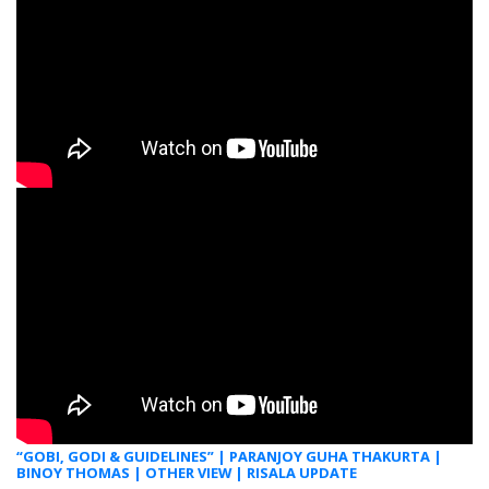
“GOBI, GODI & GUIDELINES” | PARANJOY GUHA THAKURTA |
BINOY THOMAS | OTHER VIEW | RISALA UPDATE