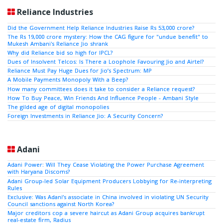
Reliance Industries
Did the Government Help Reliance Industries Raise Rs 53,000 crore?
The Rs 19,000 crore mystery: How the CAG figure for "undue benefit" to
Mukesh Ambani's Reliance Jio shrank
Why did Reliance bid so high for IPCL?
Dues of Insolvent Telcos: Is There a Loophole Favouring Jio and Airtel?
Reliance Must Pay Huge Dues for Jio’s Spectrum: MP
A Mobile Payments Monopoly With a Beep?
How many committees does it take to consider a Reliance request?
How To Buy Peace, Win Friends And Influence People - Ambani Style
The gilded age of digital monopolies
Foreign Investments in Reliance Jio: A Security Concern?
Adani
Adani Power: Will They Cease Violating the Power Purchase Agreement
with Haryana Discoms?
Adani Group-led Solar Equipment Producers Lobbying for Re-interpreting
Rules
Exclusive: Was Adani’s associate in China involved in violating UN Security
Council sanctions against North Korea?
Major creditors cop a severe haircut as Adani Group acquires bankrupt
real-estate firm, Radius