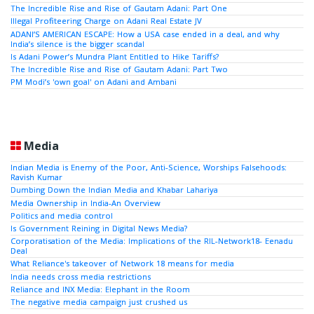
The Incredible Rise and Rise of Gautam Adani: Part One
Illegal Profiteering Charge on Adani Real Estate JV
ADANI’S AMERICAN ESCAPE: How a USA case ended in a deal, and why
India’s silence is the bigger scandal
Is Adani Power’s Mundra Plant Entitled to Hike Tariffs?
The Incredible Rise and Rise of Gautam Adani: Part Two
PM Modi’s 'own goal' on Adani and Ambani
Media
Indian Media is Enemy of the Poor, Anti-Science, Worships Falsehoods:
Ravish Kumar
Dumbing Down the Indian Media and Khabar Lahariya
Media Ownership in India-An Overview
Politics and media control
Is Government Reining in Digital News Media?
Corporatisation of the Media: Implications of the RIL-Network18- Eenadu
Deal
What Reliance's takeover of Network 18 means for media
India needs cross media restrictions
Reliance and INX Media: Elephant in the Room
The negative media campaign just crushed us