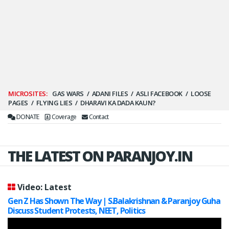
Secondary
GAS WARS
ADANI FILES
ASLI FACEBOOK
LOOSE
PAGES
FLYING LIES
DHARAVI KA DADA KAUN?
Menu
DONATE
Coverage
Contact
THE LATEST ON PARANJOY.IN
Video: Latest
Gen Z Has Shown The Way | S.Balakrishnan & Paranjoy Guha
Discuss Student Protests, NEET, Politics