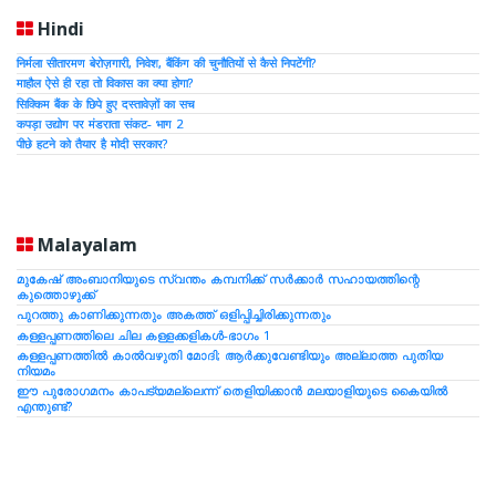
Hindi
निर्मला सीतारमण बेरोज़गारी, निवेश, बैंकिंग की चुनौतियों से कैसे निपटेंगी?
माहौल ऐसे ही रहा तो विकास का क्या होगा?
सिक्किम बैंक के छिपे हुए दस्तावेज़ों का सच
कपड़ा उद्योग पर मंडराता संकट- भाग 2
पीछे हटने को तैयार है मोदी सरकार?
Malayalam
മുകേഷ് അംബാനിയുടെ സ്വന്തം കമ്പനിക്ക് സര്‍ക്കാര്‍ സഹായത്തിന്റെ
കുത്തൊഴുക്ക്
പുറത്തു കാണിക്കുന്നതും അകത്ത് ഒളിപ്പിച്ചിരിക്കുന്നതും
കള്ളപ്പണത്തിലെ ചില കള്ളക്കളികള്‍-ഭാഗം 1
കള്ളപ്പണത്തില്‍ കാല്‍വഴുതി മോദി; ആര്‍ക്കുവേണ്ടിയും അല്ലാത്ത പുതിയ
നിയമം
ഈ പുരോഗമനം കാപട്യമല്ലെന്ന് തെളിയിക്കാന്‍ മലയാളിയുടെ കൈയില്‍
എന്തുണ്ട്?