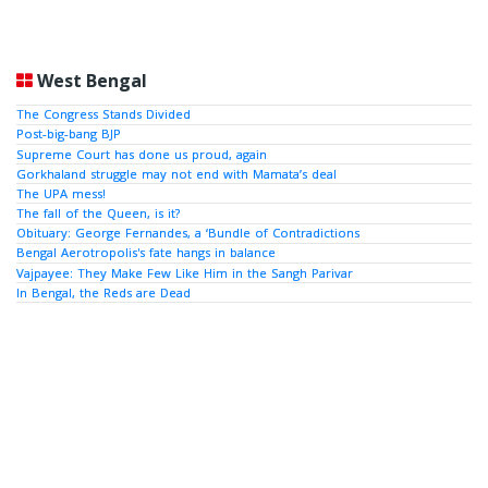
West Bengal
The Congress Stands Divided
Post-big-bang BJP
Supreme Court has done us proud, again
Gorkhaland struggle may not end with Mamata’s deal
The UPA mess!
The fall of the Queen, is it?
Obituary: George Fernandes, a ‘Bundle of Contradictions
Bengal Aerotropolis's fate hangs in balance
Vajpayee: They Make Few Like Him in the Sangh Parivar
In Bengal, the Reds are Dead