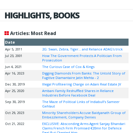
HIGHLIGHTS, BOOKS
Articles: Most Read
Date
Apr 5, 2011
2G: Swan, Zebra, Tiger... and Reliance ADAG's trick
Jul 23, 2001
How The Government Protects A Politician From
Prosecution
Jun 4, 2021
The Curious Case of Cox & Kings
Apr 16, 2023
Digging Diamonds From Banks: The Untold Story of
Fugitive Diamantaire Jatin Mehta - 2
Dec 30, 2019
Illegal Profiteering Charge on Adani Real Estate JV
Apr 25, 2020
Ambani Family Reshuffled Shares in Reliance
Industries Before Facebook Deal
Sep 30, 2019
The Maze of Political Links of Indiabull’s Sameer
Gehlaut
Oct 29, 2023
Minority Shareholders Accuse Baidyanath Group of
Embezzlement, Company Denies
Oct 21, 2022
EXCLUSIVE: Absconding Arms Agent Sanjay Bhandari
Claims French Firm Promised €20mn for Defence
Deal But Cheated Him