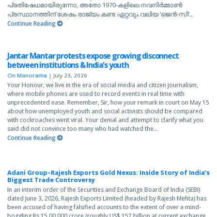
പ്രതിഷേധമായിരുന്നോ, അതോ 1970-കളിലെ നവനിര്‍മ്മാണ്‍
പ്രസ്ഥാനത്തിന് ശേഷം രാജ്യം കണ്ട ഏറ്റവും വലിയ ‘ജെന്‍-സി’...
Continue Reading
Jantar Mantar protests expose growing disconnect
between institutions & India's youth
On Manorama
|
July 23, 2026
Your Honour, we live in the era of social media and citizen journalism,
where mobile phones are used to record events in real time with
unprecedented ease. Remember, Sir, how your remark in court on May 15
about how unemployed youth and social activists should be compared
with cockroaches went viral. Your denial and attempt to clarify what you
said did not convince too many who had watched the...
Continue Reading
Adani Group–Rajesh Exports Gold Nexus: Inside Story of India’s
Biggest Trade Controversy
In an interim order of the Securities and Exchange Board of India (SEBI)
dated June 3, 2026, Rajesh Exports Limited (headed by Rajesh Mehta) has
been accused of having falsified accounts to the extent of over a mind-
boggling Rs 15,00,000 crore (roughly US$ 157 billion at current exchange