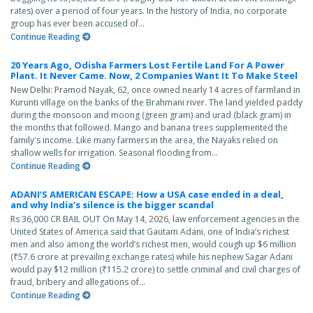
rates) over a period of four years. In the history of India, no corporate
group has ever been accused of...
Continue Reading
20 Years Ago, Odisha Farmers Lost Fertile Land For A Power
Plant. It Never Came. Now, 2 Companies Want It To Make Steel
New Delhi: Pramod Nayak, 62, once owned nearly 14 acres of farmland in
Kurunti village on the banks of the Brahmani river. The land yielded paddy
during the monsoon and moong (green gram) and urad (black gram) in
the months that followed. Mango and banana trees supplemented the
family's income. Like many farmers in the area, the Nayaks relied on
shallow wells for irrigation. Seasonal flooding from...
Continue Reading
ADANI’S AMERICAN ESCAPE: How a USA case ended in a deal,
and why India’s silence is the bigger scandal
Rs 36,000 CR BAIL OUT On May 14, 2026, law enforcement agencies in the
United States of America said that Gautam Adani, one of India’s richest
men and also among the world’s richest men, would cough up $6 million
(₹57.6 crore at prevailing exchange rates) while his nephew Sagar Adani
would pay $12 million (₹115.2 crore) to settle criminal and civil charges of
fraud, bribery and allegations of...
Continue Reading