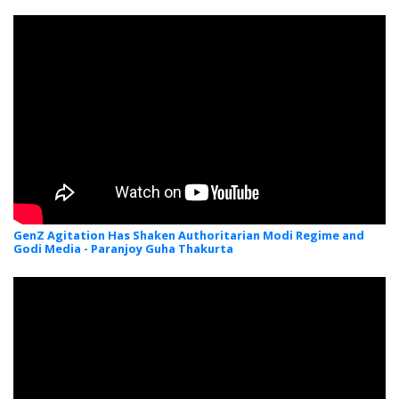
GenZ Agitation Has Shaken Authoritarian Modi Regime and
Godi Media - Paranjoy Guha Thakurta