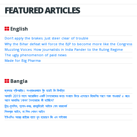
FEATURED ARTICLES
English
Don't apply the brakes. Just steer clear of trouble
Why the Bihar defeat will force the BJP to become more like the Congress
Muzzling Voices: How Journalists in India Pander to the Ruling Regime
The ugly phenomenon of paid news
Made for Big Pharma
Bangla
জ্বলছে দ্বীপরাষ্ট্র। সংখ্যাগুরুবাদে বুঁদ হয়েই কি বিপত্তি
আদানি 2019 সালে আয়োজিত একটি নৈশভোজের জন্য সংবাদে ফিরে এসেছেন বিজেপির শরণে শরদ পাওয়ার? ৫ বছর
আগে আদানির 'গোপন' নৈশভোজে কী ঘটেছিল?
হিন্দু-মুসলিম, শ্মশান-কবর, রামমন্দিরেই আটকে গেল ভারতবর্ষ
শিশুশ্রম আইন, না শিশু শোষণ আইন
ইউএপিএ অস্ত্রে রাষ্ট্রের হাতে খুন হয়েছেন জি এন সাইবাবা