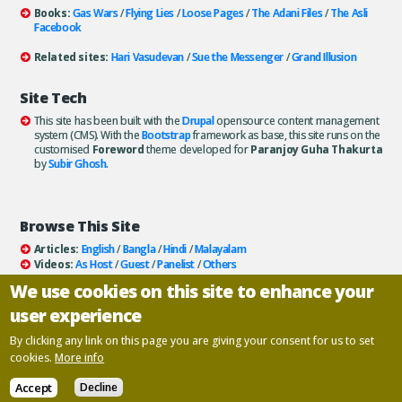
Books:
Gas Wars
/
Flying Lies
/
Loose Pages
/
The Adani Files
/
The Asli
Facebook
Related sites:
Hari Vasudevan
/
Sue the Messenger
/
Grand Illusion
Site Tech
This site has been built with the
Drupal
opensource content management
system (CMS). With the
Bootstrap
framework as base, this site runs on the
customised
Foreword
theme developed for
Paranjoy Guha Thakurta
by
Subir Ghosh
.
Browse This Site
Articles:
English
/
Bangla
/
Hindi
/
Malayalam
Videos:
As Host
/
Guest
/
Panelist
/
Others
Books:
All
/
As Author
/
As Publisher
We use cookies on this site to enhance your
Documentaries
/
Podcasts
user experience
Email paranjoy:
paranjoy AT gmail DOT com
Or, use the
Contact Us
page.
By clicking any link on this page you are giving your consent for us to set
cookies.
More info
Copyright ©
Paranjoy Guha Thakurta
Accept
Decline
Designed and developed by
Inscriptions
.